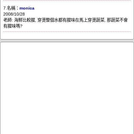
7.名稱：
monica
2008/10/28
老師: 海鮮比較腥, 穿燙整個水都有腥味在馬上穿燙蔬菜, 那蔬菜不會
有腥味嗎?