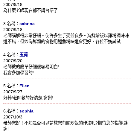
2007/9/18
為什麼老師現在都不講台語了
3.名稱：
sabrina
2007/9/18
老師講解得非常仔細。使許多生手受益良多。海鮮燴飯以雞粉調味味
道不錯，但炒海鮮類的食物用鰹魚粉味道會更好，各位不妨試試
4.名稱：
玉荷
2007/9/20
老師教的簡單仔細很容易明白!
我會多加學習的!
5.名稱：
Ellen
2007/9/27
好棒!老師教的好清楚,謝謝!
6.名稱：
sophia
2007/10/3
老師您好！不知是否可以請教您有關炒飯的作法呢?期待您的指導.謝
謝!