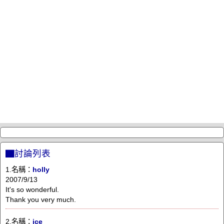
▇討論列表
1.名稱：
holly
2007/9/13
It's so wonderful.
Thank you very much.
2.名稱：
ice