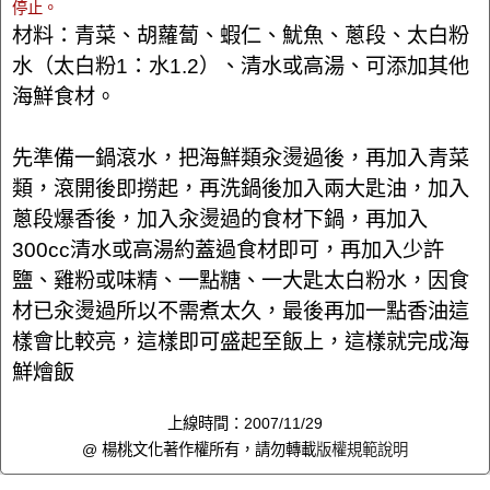
停止。
材料：青菜、胡蘿蔔、蝦仁、魷魚、蔥段、太白粉
水（太白粉1：水1.2）、清水或高湯、可添加其他
海鮮食材。
先準備一鍋滾水，把海鮮類汆燙過後，再加入青菜
類，滾開後即撈起，再洗鍋後加入兩大匙油，加入
蔥段爆香後，加入汆燙過的食材下鍋，再加入
300cc清水或高湯約蓋過食材即可，再加入少許
鹽、雞粉或味精、一點糖、一大匙太白粉水，因食
材已汆燙過所以不需煮太久，最後再加一點香油這
樣會比較亮，這樣即可盛起至飯上，這樣就完成海
鮮燴飯
上線時間：2007/11/29
@ 楊桃文化著作權所有，請勿轉載
版權規範說明