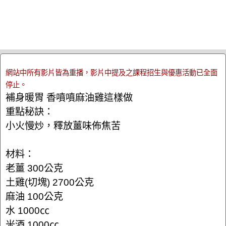
網站中所有影片皆為重播，影片中提及之課程招生與優惠活動已全面
停止。
補身暖胃 香噴噴麻油雞這樣做
重點秘訣：
小火慢炒，釋放薑味佈焦苦
材料：
老薑 300公克
土雞(切塊) 2700公克
麻油 100公克
水 1000㏄
米酒 1000㏄