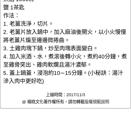
鹽 1茶匙
作法：
1. 老薑洗淨，切片。
2. 老薑片放入鍋中，加入麻油後開火，以小火慢慢
將老薑片煸至邊邊微捲曲。
3. 土雞肉塊下鍋，炒至肉塊表面變白。
4. 加入米酒、水，煮滾後轉小火，煮約40分鐘，煮
至雞骨突出、雞肉軟爛且湯汁濃郁。
5. 蓋上鍋蓋，浸泡約10∼15分鐘。(小秘訣：湯汁
滲入肉中更好吃)
上線時間：2017/11/3
@ 楊桃文化著作權所有，請勿轉載
版權規範說明