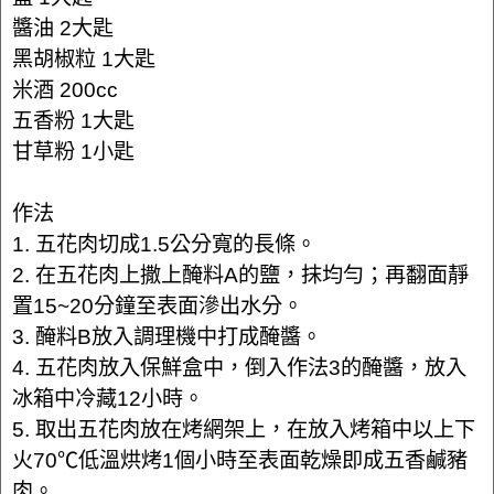
醬油 2大匙
黑胡椒粒 1大匙
米酒 200cc
五香粉 1大匙
甘草粉 1小匙
作法
1. 五花肉切成1.5公分寬的長條。
2. 在五花肉上撒上醃料A的鹽，抹均勻；再翻面靜
置15~20分鐘至表面滲出水分。
3. 醃料B放入調理機中打成醃醬。
4. 五花肉放入保鮮盒中，倒入作法3的醃醬，放入
冰箱中冷藏12小時。
5. 取出五花肉放在烤網架上，在放入烤箱中以上下
火70℃低溫烘烤1個小時至表面乾燥即成五香鹹豬
肉。