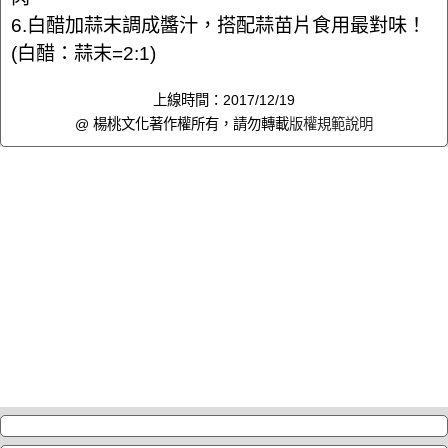
6.白醋加蒜末調成醬汁，搭配蒜苗片食用最對味！
(白醋：蒜末=2:1)
上線時間：2017/12/19
@ 楊桃文化著作權所有，請勿轉載
版權規範說明