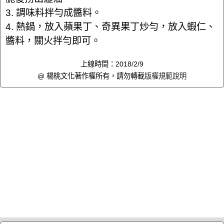
3. 調味料拌勻成醬料。
4. 熱鍋，放入蘋果丁、奇異果丁炒勻，放入蝦仁、
醬料，關火拌勻即可。
上線時間：2018/2/9
@ 楊桃文化著作權所有，請勿轉載
版權規範說明