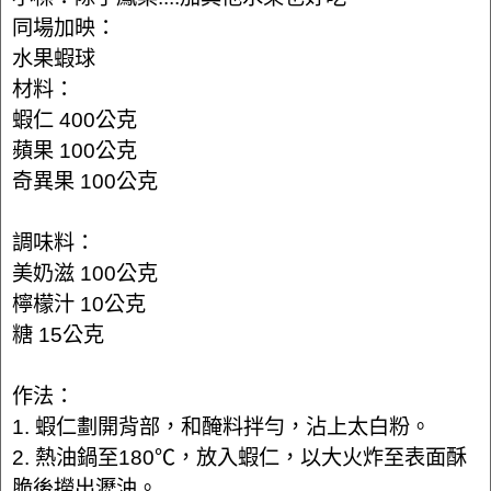
同場加映：
水果蝦球
材料：
蝦仁 400公克
蘋果 100公克
奇異果 100公克
調味料：
美奶滋 100公克
檸檬汁 10公克
糖 15公克
作法：
1. 蝦仁劃開背部，和醃料拌勻，沾上太白粉。
2. 熱油鍋至180℃，放入蝦仁，以大火炸至表面酥
脆後撈出瀝油。