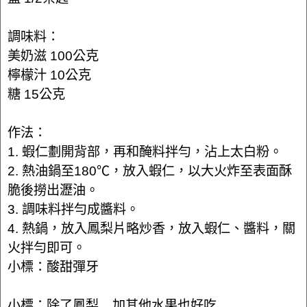
調味料：
美奶滋 100公克
檸檬汁 10公克
糖 15公克
作法：
1. 蝦仁劃開背部，再和醃料拌勻，沾上太白粉。
2. 熱油鍋至180℃，放入蝦仁，以大火炸至表面酥
脆後撈出瀝油。
3. 調味料拌勻成醬料。
4. 熱鍋，放入鳳梨片略炒香，放入蝦仁、醬料，關
火拌勻即可。
小標：酸甜彈牙
小標：除了鳳梨....加其他水果也好吃