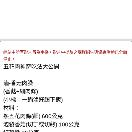
網站中所有影片皆為重播，影片中提及之課程招生與優惠活動已全面
停止。
五花肉神奇吃法大公開
滷-香菇肉臊
(香菇+細肉條)
(小標：一鍋滷好超下飯)
材料：
熟五花肉條(細) 600公克
泡發香菇(切丁或切絲) 100公克