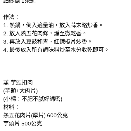
細砂糖 1茶匙
作法：
1. 熱鍋，倒入適量油，放入蒜末略炒香。
2. 放入熟五花肉條，煸至微乾香。
3. 再放入豆豉和青、紅辣椒片炒香。
4. 最後放入所有調味料炒至水分收乾即可。
蒸-芋頭扣肉
(芋頭+大肉片)
(小標：不肥不膩好綿密)
材料：
熟五花肉片(厚片) 600公克
芋頭片 500公克