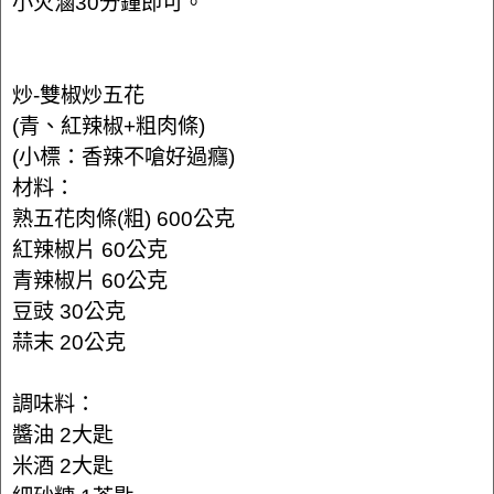
小火滷30分鐘即可。
炒-雙椒炒五花
(青、紅辣椒+粗肉條)
(小標：香辣不嗆好過癮)
材料：
熟五花肉條(粗) 600公克
紅辣椒片 60公克
青辣椒片 60公克
豆豉 30公克
蒜末 20公克
調味料：
醬油 2大匙
米酒 2大匙