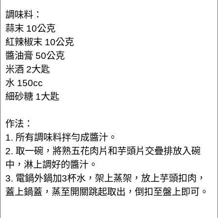
調味料：
蒜末 10公克
紅辣椒末 10公克
醬油膏 50公克
米酒 2大匙
水 150cc
細砂糖 1大匙
作法：
1. 所有調味料拌勻成醬汁。
2. 取一碗，將熟五花肉片和芋頭片交疊排放入碗
中，淋上調好的醬汁。
3. 電鍋外鍋加3杯水，架上蒸架，放上芋頭扣肉，
蓋上鍋蓋，蒸至開關跳起取出，倒扣至盤上即可。