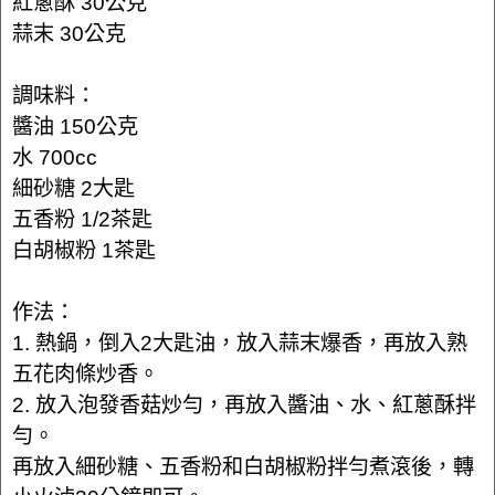
紅蔥酥 30公克
蒜末 30公克
調味料：
醬油 150公克
水 700cc
細砂糖 2大匙
五香粉 1/2茶匙
白胡椒粉 1茶匙
作法：
1. 熱鍋，倒入2大匙油，放入蒜末爆香，再放入熟
五花肉條炒香。
2. 放入泡發香菇炒勻，再放入醬油、水、紅蔥酥拌
勻。
再放入細砂糖、五香粉和白胡椒粉拌勻煮滾後，轉