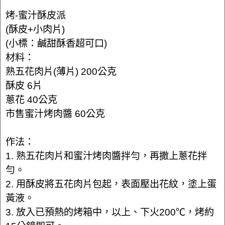
烤-蜜汁酥皮派
(酥皮+小肉片)
(小標：鹹甜酥香超可口)
材料：
熟五花肉片(薄片) 200公克
酥皮 6片
蔥花 40公克
市售蜜汁烤肉醬 60公克
作法：
1. 熟五花肉片和蜜汁烤肉醬拌勻，再撒上蔥花拌
勻。
2. 用酥皮將五花肉片包起，表面壓出花紋，塗上蛋
黃液。
3. 放入已預熱的烤箱中，以上、下火200℃，烤約