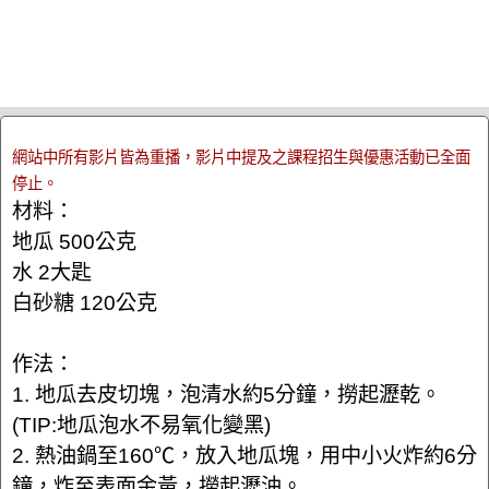
網站中所有影片皆為重播，影片中提及之課程招生與優惠活動已全面
停止。
材料：
地瓜 500公克
水 2大匙
白砂糖 120公克
作法：
1. 地瓜去皮切塊，泡清水約5分鐘，撈起瀝乾。
(TIP:地瓜泡水不易氧化變黑)
2. 熱油鍋至160℃，放入地瓜塊，用中小火炸約6分
鐘，炸至表面金黃，撈起瀝油。