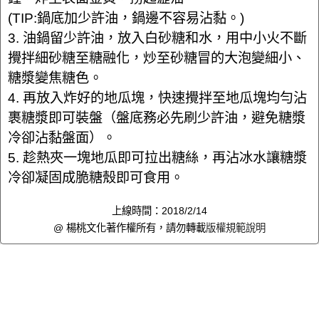
(TIP:鍋底加少許油，鍋邊不容易沾黏。)
3. 油鍋留少許油，放入白砂糖和水，用中小火不斷
攪拌細砂糖至糖融化，炒至砂糖冒的大泡變細小、
糖漿變焦糖色。
4. 再放入炸好的地瓜塊，快速攪拌至地瓜塊均勻沾
裹糖漿即可裝盤（盤底務必先刷少許油，避免糖漿
冷卻沾黏盤面）。
5. 趁熱夾一塊地瓜即可拉出糖絲，再沾冰水讓糖漿
冷卻凝固成脆糖殼即可食用。
上線時間：2018/2/14
@ 楊桃文化著作權所有，請勿轉載
版權規範說明