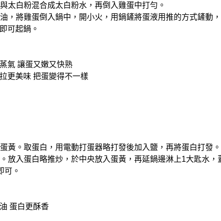
，水與太白粉混合成太白粉水，再倒入雞蛋中打勻。
適量油，將雞蛋倒入鍋中，開小火，用鍋鏟將蛋液用推的方式鏟動
即可起鍋。
蒸氣 讓蛋又嫩又快熟
拉更美味 把蛋變得不一樣
白和蛋黃。取蛋白，用電動打蛋器略打發後加入鹽，再將蛋白打發。
量油。放入蛋白略推炒，於中央放入蛋黃，再延鍋邊淋上1大匙水，
鐘即可。
油 蛋白更酥香