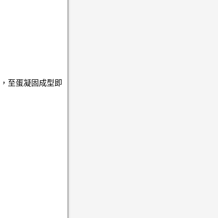
固，至蛋凝固成型即