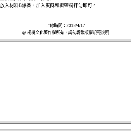
油，放入材料B爆香，加入蛋酥和椒鹽粉拌勻即可。
上線時間：2018/4/17
@ 楊桃文化著作權所有，請勿轉載
版權規範說明