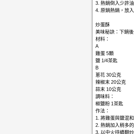
3. 熱鍋倒入少
4. 原鍋熱鍋，
炒蛋酥
美味秘訣：下鍋後
材料：
A
雞蛋 5顆
鹽 1/4茶匙
B
蔥花 30公克
辣椒末 20公克
蒜末 10公克
調味料：
椒鹽粉 1茶匙
作法：
1. 將雞蛋與鹽混
2. 熱鍋加入稍
3. 以中火持續