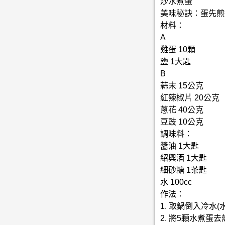
炒水煮蛋
美味秘訣：蛋先煎
材料：
A
雞蛋 10顆
鹽 1大匙
B
蒜末 15公克
紅辣椒片 20公克
蔥花 40公克
豆豉 10公克
調味料：
醬油 1大匙
紹興酒 1大匙
細砂糖 1茶匙
水 100cc
作法：
1. 取鍋倒入冷
2. 將5顆水煮蛋