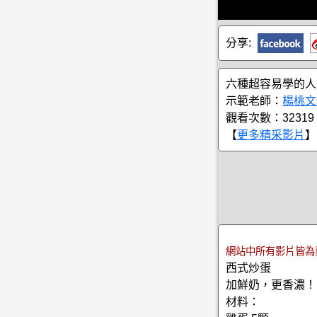
分享:
六種超容易學的人
示範老師：
楊桃文
觀看次數：32319
【
更多精采影片
】
網站中所有影片皆為
西式炒蛋
加鮮奶，更香濃！
材料：