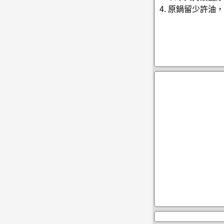
4. 原鍋留少許