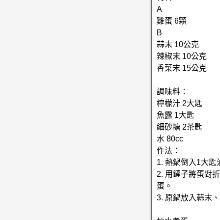
A
雞蛋 6顆
B
蒜末 10公克
辣椒末 10公克
香菜末 15公克
調味料：
檸檬汁 2大匙
魚露 1大匙
細砂糖 2茶匙
水 80cc
作法：
1. 熱鍋倒入1
2. 用鏟子將蛋
蛋。
3. 原鍋放入蒜