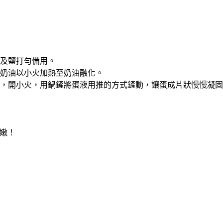
油及鹽打勻備用。
無鹽奶油以小火加熱至奶油融化。
鍋中，開小火，用鍋鏟將蛋液用推的方式鏟動，讓蛋成片狀慢慢凝
嫩！