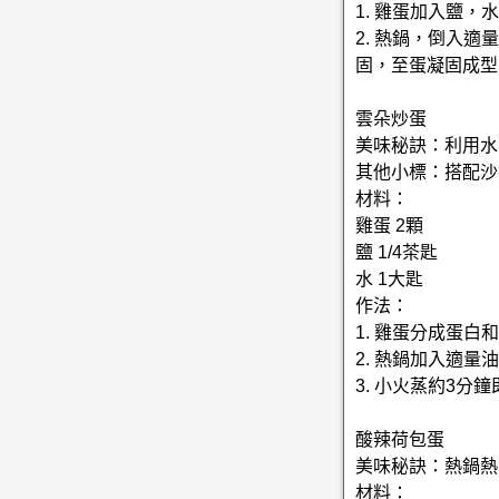
1. 雞蛋加入鹽
2. 熱鍋，倒入
固，至蛋凝固成型
雲朵炒蛋
美味秘訣：利用水
其他小標：搭配沙
材料：
雞蛋 2顆
鹽 1/4茶匙
水 1大匙
作法：
1. 雞蛋分成蛋
2. 熱鍋加入適
3. 小火蒸約3分
酸辣荷包蛋
美味秘訣：熱鍋熱
材料：