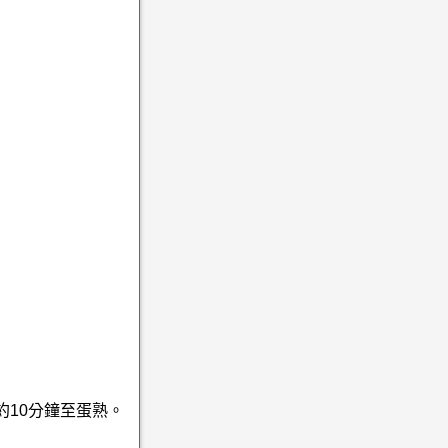
約10分鐘至蛋熟。