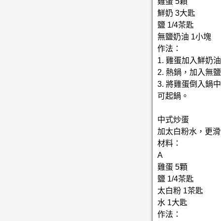
雞蛋 5顆
鮮奶 3大匙
鹽 1/4茶匙
無鹽奶油 1小塊
作法：
1. 雞蛋加入鮮奶
2. 熱鍋，加入
3. 將雞蛋倒入
可起鍋。
中式炒蛋
加太白粉水，更滑
材料：
A
雞蛋 5顆
鹽 1/4茶匙
太白粉 1茶匙
水 1大匙
作法：