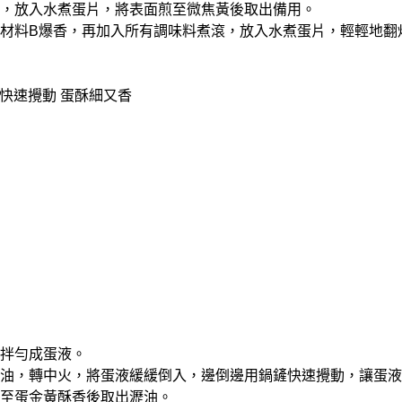
許油，放入水煮蛋片，將表面煎至微焦黃後取出備用。
放入材料B爆香，再加入所有調味料煮滾，放入水煮蛋片，輕輕地
快速攪動 蛋酥細又香
和拌勻成蛋液。
多的油，轉中火，將蛋液緩緩倒入，邊倒邊用鍋鏟快速攪動，讓蛋
翻炒至蛋金黃酥香後取出瀝油。