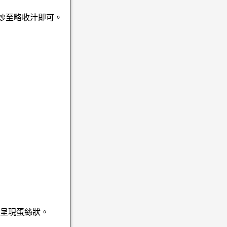
翻炒至略收汁即可。
液呈現蛋絲狀。