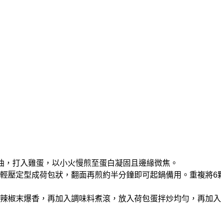
大匙油，打入雞蛋，以小火慢煎至蛋白凝固且邊緣微焦。
對折輕壓定型成荷包狀，翻面再煎約半分鐘即可起鍋備用。重複將6
末、辣椒末爆香，再加入調味料煮滾，放入荷包蛋拌炒均勻，再加