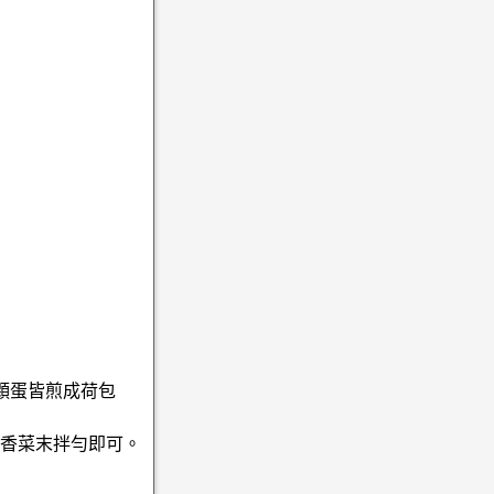
顆蛋皆煎成荷包
入香菜末拌勻即可。