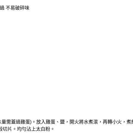
過 不易破碎味
水(水量需蓋過雞蛋)。放入雞蛋、鹽，開火將水煮滾，再轉小火，煮
去殼切片。均勻沾上太白粉。