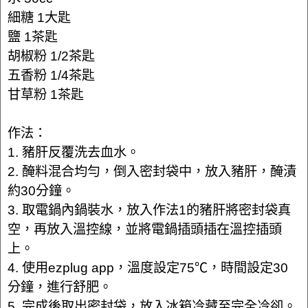
細糖 1大匙
鹽 1茶匙
胡椒粉 1/2茶匙
五香粉 1/4茶匙
甘草粉 1茶匙
作法：
1. 豬肝反覆洗去血水。
2. 醃料混合均勻，倒入密封袋中，放入豬肝，醃漬
約30分鐘。
3. 取電鍋內鍋裝水，放入作法1的豬肝將密封袋真
空，再放入溫控線，並將電鍋插頭插在溫控插頭
上。
4. 使用ezplug app，溫度設定75℃，時間設定30
分鐘，進行舒肥。
5. 完成後取出密封袋，放入冰箱冷藏至完全冷卻。