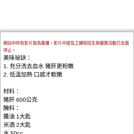
網站中所有影片皆為重播，影片中提及之課程招生與優惠活動已全面
停止。
美味祕訣：
1. 充分洗去血水 豬肝更粉嫩
2. 低溫加熱 口感才軟嫩
材料：
豬肝 600公克
醃料：
醬油 1大匙
米酒 2大匙
水 50cc