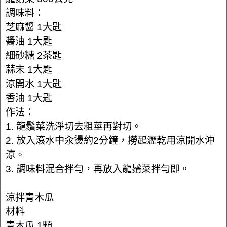
調味料：
芝麻醬 1大匙
醬油 1大匙
細砂糖 2茶匙
蒜末 1大匙
涼開水 1大匙
香油 1大匙
作法：
1. 龍鬚菜洗淨切去粗莖再對切。
2. 放入滾水中汆燙約2分鐘，撈起瀝乾用涼開水沖
涼。
3. 調味料混合拌勻，再放入龍鬚菜拌勻即。
涼拌青木瓜
材料
青木瓜 1顆