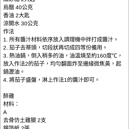
烏醋 40公克
香油 2大匙
涼開水 30公克
作法
1. 所有醬汁材料依序放入調理機中拌打成醬汁。
2. 茄子去蒂頭，切段狀再切成四等份備用。
3. 熱油鍋，倒入稍多的油，油溫燒至約160度℃，
放入作法2的茄子，均勻翻面炸至邊緣微焦黃，起
鍋瀝油。
4. 將茄子盛盤，淋上作法1的醬汁即可。
醉雞
材料：
A
去骨仿土雞腿 2支
錫箔紙 2張