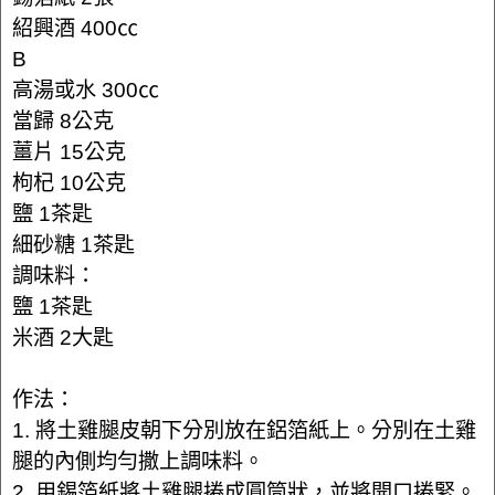
紹興酒 400㏄
B
高湯或水 300㏄
當歸 8公克
薑片 15公克
枸杞 10公克
鹽 1茶匙
細砂糖 1茶匙
調味料：
鹽 1茶匙
米酒 2大匙
作法：
1. 將土雞腿皮朝下分別放在鋁箔紙上。分別在土雞
腿的內側均勻撒上調味料。
2. 用錫箔紙將土雞腿捲成圓筒狀，並將開口捲緊。