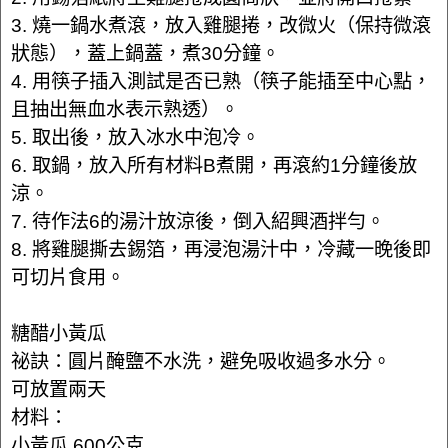
3. 燒一鍋水煮滾，放入雞腿捲，改微火（保持微滾
狀態），蓋上鍋蓋，煮30分鐘。
4. 用筷子插入測試是否已熟（筷子能插至中心點，
且抽出無血水表示熟透）。
5. 取出後，放入冰水中泡冷。
6. 取鍋，放入所有材料B煮開，再滾約1分鐘後放
涼。
7. 待作法6的湯汁放涼後，倒入紹興酒拌勻。
8. 將雞腿撕去錫箔，再浸泡湯汁中，冷藏一晚後即
可切片食用。
糖醋小黃瓜
祕訣：圓片醃鹽不水洗，避免吸收過多水分。
可放置兩天
材料：
小黃瓜 600公克