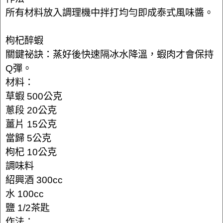
所有材料放入調理機中拌打均勻即成泰式風味醬。
枸杞醉蝦
關鍵祕訣：蒸好後快速隔冰水降溫，蝦肉才會保持
Q彈。
材料：
草蝦 500公克
蔥段 20公克
薑片 15公克
當歸 5公克
枸杞 10公克
調味料
紹興酒 300cc
水 100cc
鹽 1/2茶匙
作法：