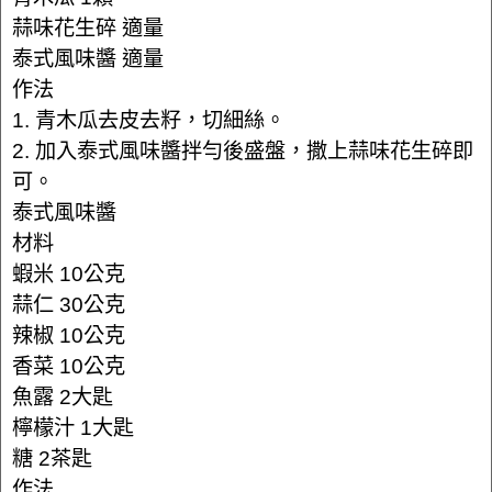
蒜味花生碎 適量
泰式風味醬 適量
作法
1. 青木瓜去皮去籽，切細絲。
2. 加入泰式風味醬拌勻後盛盤，撒上蒜味花生碎即
可。
泰式風味醬
材料
蝦米 10公克
蒜仁 30公克
辣椒 10公克
香菜 10公克
魚露 2大匙
檸檬汁 1大匙
糖 2茶匙
作法