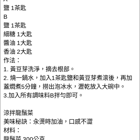
鹽 1茶匙
B
鹽 1茶匙
細糖 1大匙
醬油 1大匙
香油 2大匙
作法：
1. 黃豆芽洗淨，摘去根部。
2. 燒一鍋水，加入1茶匙鹽和黃豆芽煮滾後，再加
蓋燜煮5分鐘，撈出泡冰水，瀝乾放入大碗中。
3.加入所有調味料B拌勻即可。
涼拌龍鬚菜
美味秘訣：汆燙時加油，口感不澀
材料：
龍鬚菜 300公克