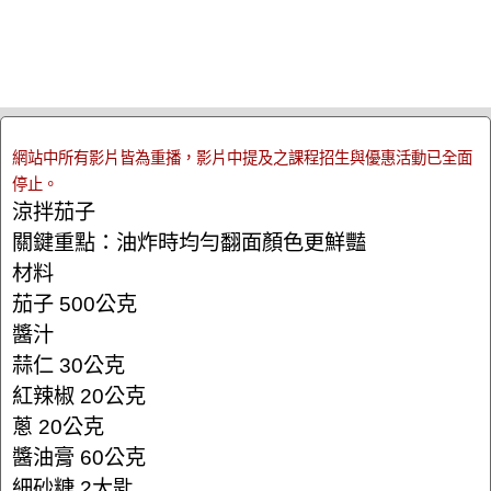
網站中所有影片皆為重播，影片中提及之課程招生與優惠活動已全面
停止。
涼拌茄子
關鍵重點：油炸時均勻翻面顏色更鮮豔
材料
茄子 500公克
醬汁
蒜仁 30公克
紅辣椒 20公克
蔥 20公克
醬油膏 60公克
細砂糖 2大匙