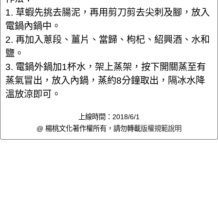
1. 草蝦先挑去腸泥，再用剪刀剪去尖刺及腳，放入
電鍋內鍋中。
2. 再加入蔥段、薑片、當歸、枸杞、紹興酒、水和
鹽。
3. 電鍋外鍋加1杯水，架上蒸架，按下開關蒸至有
蒸氣冒出，放入內鍋，蒸約8分鐘取出，隔冰水降
溫放涼即可。
上線時間：2018/6/1
@ 楊桃文化著作權所有，請勿轉載
版權規範說明