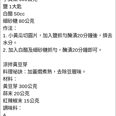
鹽 1大匙
白醋 50cc
細砂糖 80公克
作法：
1. 小黃瓜切圓片，加入鹽抓勻醃漬20分鐘後，擠去
水分。
2. 加入白醋及細砂糖抓勻，醃漬20分鐘即可。
涼拌黃豆芽
料理祕訣：加蓋燜煮熟，去除豆腥味。
材料：
黃豆芽 300公克
蒜末 20公克
紅辣椒末 15公克
調味料：
A