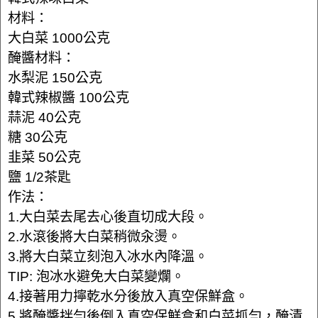
材料：
大白菜 1000公克
醃醬材料：
水梨泥 150公克
韓式辣椒醬 100公克
蒜泥 40公克
糖 30公克
韭菜 50公克
鹽 1/2茶匙
作法：
1.大白菜去尾去心後直切成大段。
2.水滾後將大白菜稍微汆燙。
3.將大白菜立刻泡入冰水內降溫。
TIP: 泡冰水避免大白菜變爛。
4.接著用力擰乾水分後放入真空保鮮盒。
5.將醃醬拌勻後倒入真空保鮮盒和白菜抓勻，醃漬