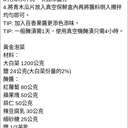
4.將青木瓜片放入真空保鮮盒內再將醬料倒入攪拌
均勻即可。
TIP: 加入百香果醬更添色添味。
TIP: 一般醃漬需1天，使用真空機醃漬只需4小時。
黃金泡菜
材料：
大白菜 1200公克
鹽 24公克(大白菜份量的2%)
醃醬：
紅蘿蔔 80公克
蘋果塊 50公克
蒜仁 50公克
辣豆腐乳 30公克
細砂糖 25公克
鹽 1/2茶匙