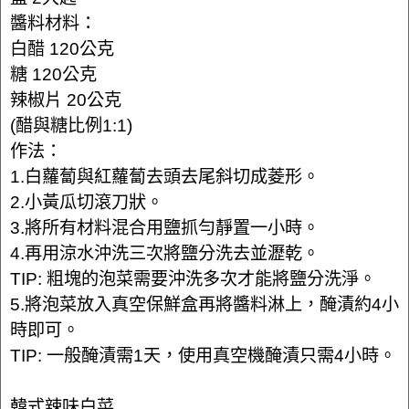
醬料材料：
白醋 120公克
糖 120公克
辣椒片 20公克
(醋與糖比例1:1)
作法：
1.白蘿蔔與紅蘿蔔去頭去尾斜切成菱形。
2.小黃瓜切滾刀狀。
3.將所有材料混合用鹽抓勻靜置一小時。
4.再用涼水沖洗三次將鹽分洗去並瀝乾。
TIP: 粗塊的泡菜需要沖洗多次才能將鹽分洗淨。
5.將泡菜放入真空保鮮盒再將醬料淋上，醃漬約4小
時即可。
TIP: 一般醃漬需1天，使用真空機醃漬只需4小時。
韓式辣味白菜