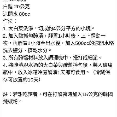
白醋 20公克
涼開水 80cc
作法：
1. 大白菜洗淨，切成約4公分平方的小塊。
2. 加入鹽抓勻醃漬，靜置1小時後，上下翻動一
次，再靜置1小時至出水後，加入500cc的涼開水略
洗去鹽分、擠乾水分。
3. 所有醃醬材料放入調理機中，攪打成細泥。
4. 將醃漬脫水過的大白菜與醃醬拌勻後，裝入玻璃
瓶中，放入冰箱冷藏醃漬1天即可食用。（冷藏保
存可放置約10天）
註：若想吃辣者，可在打醃醬時加入15公克的韓國
辣椒粉。