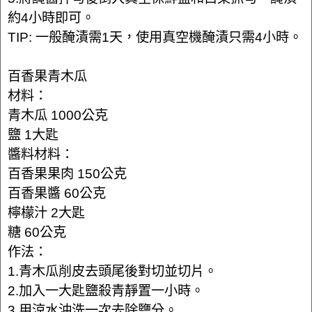
約4小時即可。
TIP: 一般醃漬需1天，使用真空機醃漬只需4小時。
百香果青木瓜
材料：
青木瓜 1000公克
鹽 1大匙
醬料材料：
百香果果肉 150公克
百香果醬 60公克
檸檬汁 2大匙
糖 60公克
作法：
1.青木瓜削皮去頭尾後對切並切片。
2.加入一大匙鹽殺青靜置一小時。
3.用涼水沖洗一次去除鹽分。