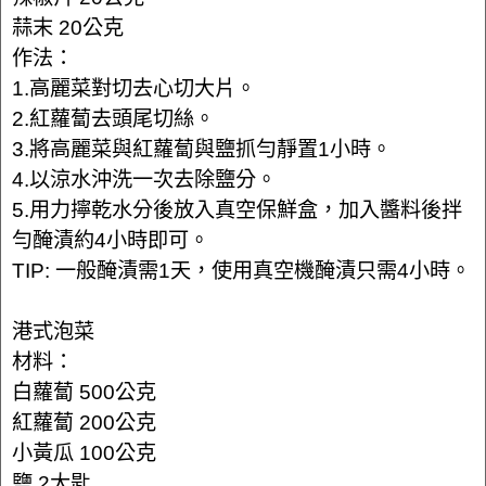
蒜末 20公克
作法：
1.高麗菜對切去心切大片。
2.紅蘿蔔去頭尾切絲。
3.將高麗菜與紅蘿蔔與鹽抓勻靜置1小時。
4.以涼水沖洗一次去除鹽分。
5.用力擰乾水分後放入真空保鮮盒，加入醬料後拌
勻醃漬約4小時即可。
TIP: 一般醃漬需1天，使用真空機醃漬只需4小時。
港式泡菜
材料：
白蘿蔔 500公克
紅蘿蔔 200公克
小黃瓜 100公克
鹽 2大匙