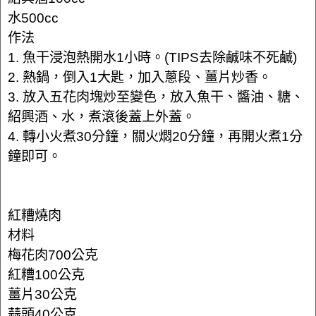
水500cc
作法
1. 魚干浸泡熱開水1小時。(TIPS去除鹹味不死鹹)
2. 熱鍋，倒入1大匙，加入蔥段、薑片炒香。
3. 放入五花肉塊炒至變色，放入魚干、醬油、糖、
紹興酒、水，煮滾後蓋上外蓋。
4. 轉小火煮30分鐘，關火燜20分鐘，再開火煮1分
鐘即可。
紅糟燒肉
材料
梅花肉700公克
紅糟100公克
薑片30公克
蒜頭40公克