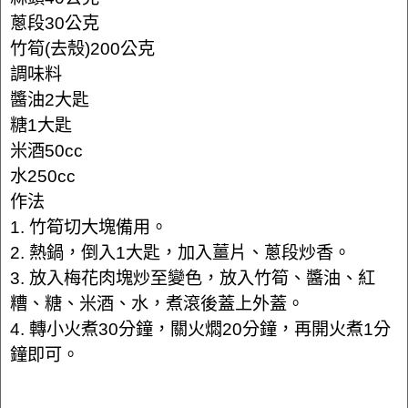
蔥段30公克
竹筍(去殼)200公克
調味料
醬油2大匙
糖1大匙
米酒50cc
水250cc
作法
1. 竹筍切大塊備用。
2. 熱鍋，倒入1大匙，加入薑片、蔥段炒香。
3. 放入梅花肉塊炒至變色，放入竹筍、醬油、紅
糟、糖、米酒、水，煮滾後蓋上外蓋。
4. 轉小火煮30分鐘，關火燜20分鐘，再開火煮1分
鐘即可。