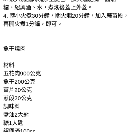
糖、紹興酒、水，煮滾後蓋上外蓋。
4. 轉小火煮30分鐘，關火燜20分鐘，加入蒜苗段，
再開火煮1分鐘，即可。
魚干燒肉
材料
五花肉900公克
魚干200公克
薑片20公克
蔥段20公克
調味料
醬油2大匙
糖1大匙
紹興酒100cc