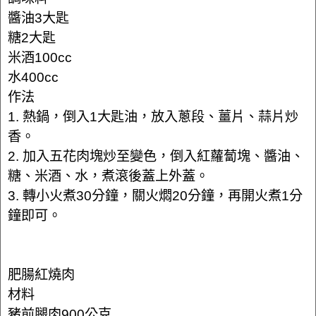
醬油3大匙
糖2大匙
米酒100cc
水400cc
作法
1. 熱鍋，倒入1大匙油，放入蔥段、薑片、蒜片炒
香。
2. 加入五花肉塊炒至變色，倒入紅蘿蔔塊、醬油、
糖、米酒、水，煮滾後蓋上外蓋。
3. 轉小火煮30分鐘，關火燜20分鐘，再開火煮1分
鐘即可。
肥腸紅燒肉
材料
豬前腿肉900公克