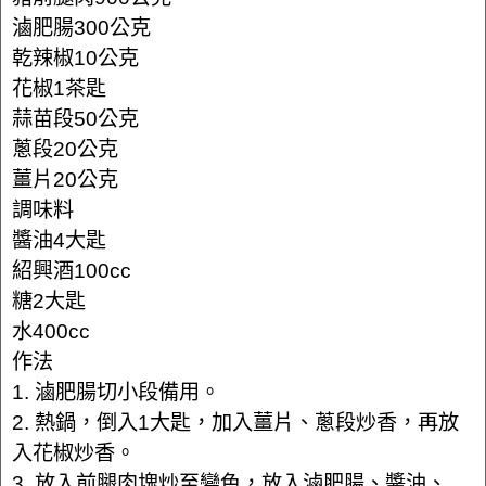
滷肥腸300公克
乾辣椒10公克
花椒1茶匙
蒜苗段50公克
蔥段20公克
薑片20公克
調味料
醬油4大匙
紹興酒100cc
糖2大匙
水400cc
作法
1. 滷肥腸切小段備用。
2. 熱鍋，倒入1大匙，加入薑片、蔥段炒香，再放
入花椒炒香。
3. 放入前腿肉塊炒至變色，放入滷肥腸、醬油、