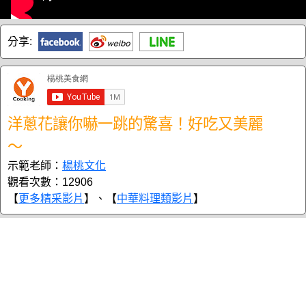
分享:
洋蔥花讓你嚇一跳的驚喜！好吃又美麗
～
示範老師：
楊桃文化
觀看次數：12906
【
更多精采影片
】、【
中華料理類影片
】