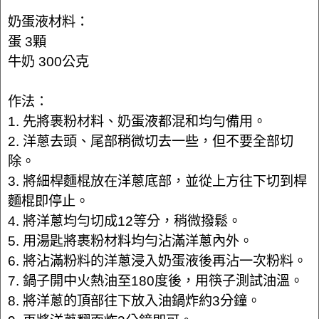
奶蛋液材料：
蛋 3顆
牛奶 300公克
作法：
1. 先將裹粉材料、奶蛋液都混和均勻備用。
2. 洋蔥去頭、尾部稍微切去一些，但不要全部切
除。
3. 將細桿麵棍放在洋蔥底部，並從上方往下切到桿
麵棍即停止。
4. 將洋蔥均勻切成12等分，稍微撥鬆。
5. 用湯匙將裹粉材料均勻沾滿洋蔥內外。
6. 將沾滿粉料的洋蔥浸入奶蛋液後再沾一次粉料。
7. 鍋子開中火熱油至180度後，用筷子測試油溫。
8. 將洋蔥的頂部往下放入油鍋炸約3分鐘。