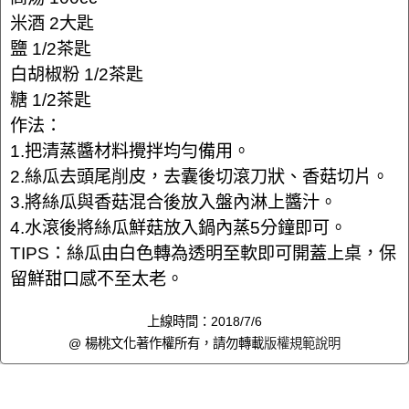
米酒 2大匙
鹽 1/2茶匙
白胡椒粉 1/2茶匙
糖 1/2茶匙
作法：
1.把清蒸醬材料攪拌均勻備用。
2.絲瓜去頭尾削皮，去囊後切滾刀狀、香菇切片。
3.將絲瓜與香菇混合後放入盤內淋上醬汁。
4.水滾後將絲瓜鮮菇放入鍋內蒸5分鐘即可。
TIPS：絲瓜由白色轉為透明至軟即可開蓋上桌，保
留鮮甜口感不至太老。
上線時間：2018/7/6
@ 楊桃文化著作權所有，請勿轉載
版權規範說明