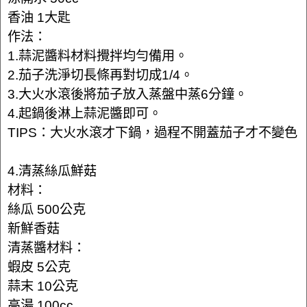
香油 1大匙
作法：
1.蒜泥醬料材料攪拌均勻備用。
2.茄子洗淨切長條再對切成1/4。
3.大火水滾後將茄子放入蒸盤中蒸6分鐘。
4.起鍋後淋上蒜泥醬即可。
TIPS：大火水滾才下鍋，過程不開蓋茄子才不變色
4.清蒸絲瓜鮮菇
材料：
絲瓜 500公克
新鮮香菇
清蒸醬材料：
蝦皮 5公克
蒜末 10公克
高湯 100cc