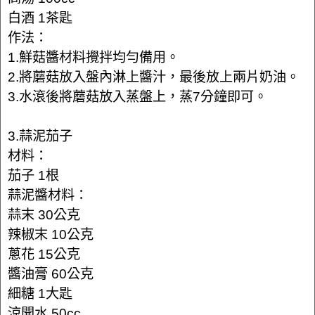
白酒 1茶匙
作法：
1.鮮菇醬材料攪拌均勻備用。
2.將蘑菇放入盤內淋上醬汁，最後放上兩片奶油。
3.水滾後將蘑菇放入蒸盤上，蒸7分鐘即可。
3.蒜泥茄子
材料：
茄子 1根
蒜泥醬材料：
蒜末 30公克
辣椒末 10公克
蔥花 15公克
醬油膏 60公克
細糖 1大匙
涼開水 50cc