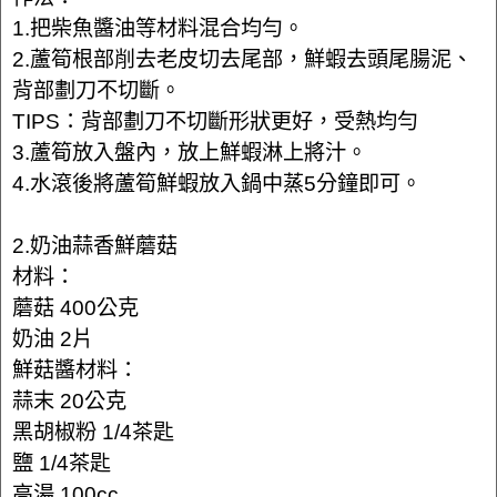
1.把柴魚醬油等材料混合均勻。
2.蘆筍根部削去老皮切去尾部，鮮蝦去頭尾腸泥、
背部劃刀不切斷。
TIPS：背部劃刀不切斷形狀更好，受熱均勻
3.蘆筍放入盤內，放上鮮蝦淋上將汁。
4.水滾後將蘆筍鮮蝦放入鍋中蒸5分鐘即可。
2.奶油蒜香鮮蘑菇
材料：
蘑菇 400公克
奶油 2片
鮮菇醬材料：
蒜末 20公克
黑胡椒粉 1/4茶匙
鹽 1/4茶匙
高湯 100cc