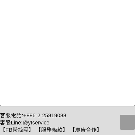
客服電話:+886-2-25819088
客服Line:
@ytservice
【
FB粉絲團
】 【
服務條款
】 【
廣告合作
】