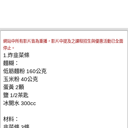
網站中所有影片皆為重播，影片中提及之課程招生與優惠活動已全面
停止。
1.炸韭菜條
麵糊：
低筋麵粉 160公克
玉米粉 40公克
蛋黃 2顆
鹽 1/2茶匙
冰開水 300cc
材料：
韭菜條 3條