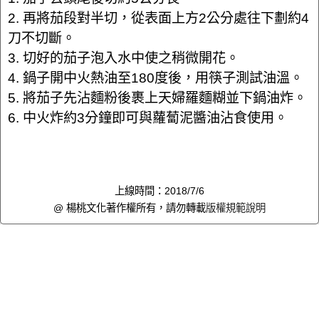
2. 再將茄段對半切，從表面上方2公分處往下劃約4
刀不切斷。
3. 切好的茄子泡入水中使之稍微開花。
4. 鍋子開中火熱油至180度後，用筷子測試油溫。
5. 將茄子先沾麵粉後裹上天婦羅麵糊並下鍋油炸。
6. 中火炸約3分鐘即可與蘿蔔泥醬油沾食使用。
上線時間：2018/7/6
@ 楊桃文化著作權所有，請勿轉載
版權規範說明