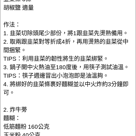
胡椒鹽 適量
作法：
1. 韭菜切除頭尾少部份，將1跟韭菜先燙熟備用。
2. 取兩跟韭菜對等折成4折，再用燙熟的韭菜從中
間捆緊。
TIPS：利用韭菜的韌性將生的韭菜綁緊。
3. 鍋子開中火熱油至180度後，用筷子測試油溫。
TIPS：筷子週邊冒出小泡泡即是油溫夠。
4. 將綁好的韭菜條裹好麵糊並以中火炸約3分鐘即
可。
2. 炸牛蒡
麵糊：
低筋麵粉 160公克
玉米粉 40公克