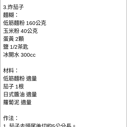
3.炸茄子
麵糊：
低筋麵粉 160公克
玉米粉 40公克
蛋黃 2顆
鹽 1/2茶匙
冰開水 300cc
材料：
低筋麵粉 適量
茄子 1根
日式醬油 適量
蘿蔔泥 適量
作法：
1. 茄子去頭尾後切約5公分長。