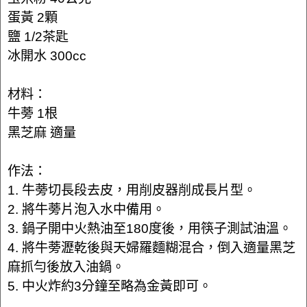
蛋黃 2顆
鹽 1/2茶匙
冰開水 300cc
材料：
牛蒡 1根
黑芝麻 適量
作法：
1. 牛蒡切長段去皮，用削皮器削成長片型。
2. 將牛蒡片泡入水中備用。
3. 鍋子開中火熱油至180度後，用筷子測試油溫。
4. 將牛蒡瀝乾後與天婦羅麵糊混合，倒入適量黑芝
麻抓勻後放入油鍋。
5. 中火炸約3分鐘至略為金黃即可。