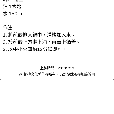
油 1大匙
水 150 cc
作法
1. 將煎餃排入鍋中，溝槽加入水。
2. 於煎餃上方淋上油，再蓋上鍋蓋。
3. 以中小火煎約12分鐘即可。
上線時間：2018/7/13
@ 楊桃文化著作權所有，請勿轉載
版權規範說明