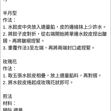
半月型
作法：
1. 水餃皮中央放入適量餡，皮的邊緣抹上少許水。
2. 將餃子皮對折，從右端開始將單邊水餃皮捏出皺
摺，再將皺褶捏緊。
3. 重覆作法3至左端，再將兩端封口處捏緊。
玫瑰花
作法：
1. 取五張水餃皮相疊，放上適量餡料，再對摺。
2. 將水餃皮捲起成玫瑰花狀即可。
煎法
材料：
鍋貼 適量