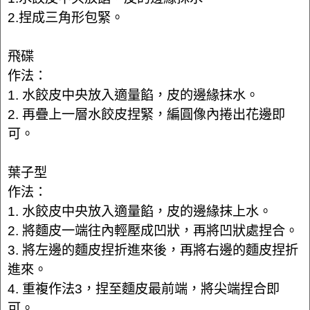
2.捏成三角形包緊。
飛碟
作法：
1. 水餃皮中央放入適量餡，皮的邊緣抹水。
2. 再疊上一層水餃皮捏緊，編圓像內捲出花邊即
可。
葉子型
作法：
1. 水餃皮中央放入適量餡，皮的邊緣抹上水。
2. 將麵皮一端往內輕壓成凹狀，再將凹狀處捏合。
3. 將左邊的麵皮捏折進來後，再將右邊的麵皮捏折
進來。
4. 重複作法3，捏至麵皮最前端，將尖端捏合即
可。