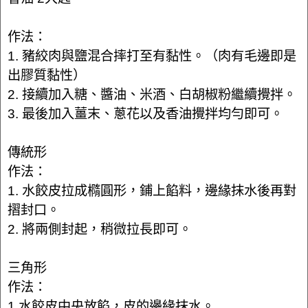
作法：
1. 豬絞肉與鹽混合摔打至有黏性。（肉有毛邊即是
出膠質黏性）
2. 接續加入糖、醬油、米酒、白胡椒粉繼續攪拌。
3. 最後加入薑末、蔥花以及香油攪拌均勻即可。
傳統形
作法：
1. 水餃皮拉成橢圓形，鋪上餡料，邊緣抹水後再對
摺封口。
2. 將兩側封起，稍微拉長即可。
三角形
作法：
1.水餃皮中央放餡，皮的邊緣抹水。