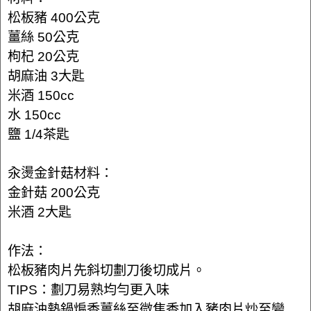
松板豬 400公克
薑絲 50公克
枸杞 20公克
胡麻油 3大匙
米酒 150cc
水 150cc
鹽 1/4茶匙
汆燙金針菇材料：
金針菇 200公克
米酒 2大匙
作法：
松板豬肉片先斜切劃刀後切成片。
TIPS：劃刀易熟均勻更入味
胡麻油熱鍋煸香薑絲至微焦香加入豬肉片炒至變