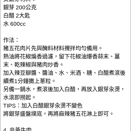
銀芽 200公克
白醋 2大匙
水 600cc
作法：
豬五花肉片先與醃料材料攪拌均勻備用。
熱油將花椒煸香過濾，留下花椒油爆香蒜末、薑
末、乾辣椒與豬肉炒香。
加入辣豆瓣醬、醬油、水、米酒、糖、白醋煮滾後
續煮1分鐘撒上蔥粒。
另備一鍋水，煮滾後加入白醋，再放入銀芽汆燙，
水滾即撈起。
TIPS：加入白醋銀芽汆燙不變色
將銀芽盛盤撲底，再將麻辣豬五花淋上即可。
4. 韭黃牛肉