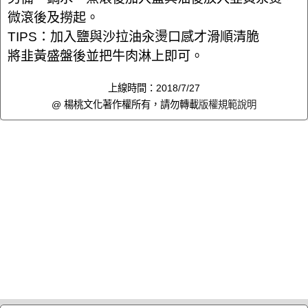
微滾後及撈起。
TIPS：加入鹽與沙拉油汆燙口感才滑順清脆
將韭黃盛盤後並把牛肉淋上即可。
上線時間：2018/7/27
@ 楊桃文化著作權所有，請勿轉載
版權規範說明