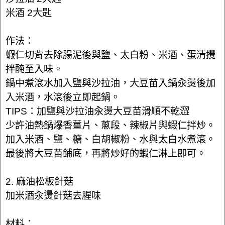
米酒 2大匙
作法：
蝦仁切背去除腸泥後與鹽、太白粉、米酒、蛋清攪
拌醃至入味。
鍋中煮滾水加入鹽與沙拉油，大豆苗入鍋汆燙後加
入米酒，水滾後立即起鍋。
TIPS：加鹽與沙拉油汆燙大豆苗滑順不乾澀
少許油熱鍋爆香薑片、蔥段、辣椒片與蝦仁拌炒。
加入米酒、鹽、糖、白胡椒粉、水與太白水煮滾。
最後將大豆苗鋪底，再將炒好的蝦仁淋上即可。
2. 麻油松板針菇
加米酒汆燙針菇去腥味
材料：