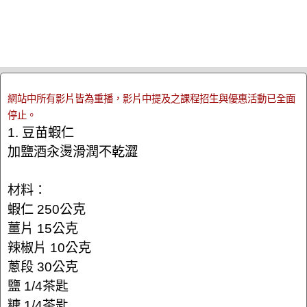
網站中所有影片皆為重播，影片中提及之課程招生與優惠活動已全面
停止。
1. 豆苗蝦仁
加鹽酒汆燙滑潤不乾澀
材料：
蝦仁 250公克
薑片 15公克
辣椒片 10公克
蔥段 30公克
鹽 1/4茶匙
糖 1/4茶匙