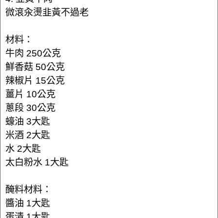
微滾汆燙韭黃不過老
材料：
牛肉 250公克
鮮香菇 50公克
辣椒片 15公克
薑片 10公克
蔥段 30公克
蠔油 3大匙
米酒 2大匙
水 2大匙
太白粉水 1大匙
醃料材料：
醬油 1大匙
蛋清 1大匙