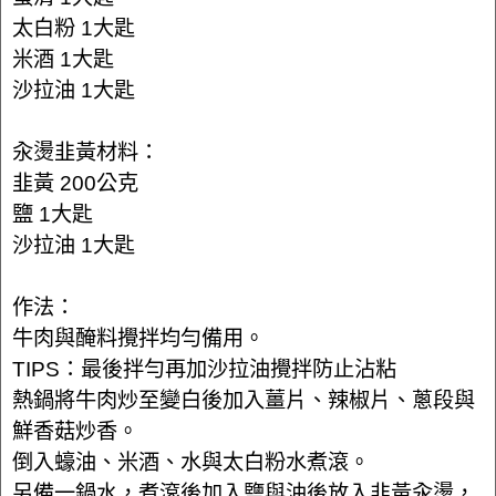
太白粉 1大匙
米酒 1大匙
沙拉油 1大匙
汆燙韭黃材料：
韭黃 200公克
鹽 1大匙
沙拉油 1大匙
作法：
牛肉與醃料攪拌均勻備用。
TIPS：最後拌勻再加沙拉油攪拌防止沾粘
熱鍋將牛肉炒至變白後加入薑片、辣椒片、蔥段與
鮮香菇炒香。
倒入蠔油、米酒、水與太白粉水煮滾。
另備一鍋水，煮滾後加入鹽與油後放入韭黃汆燙，