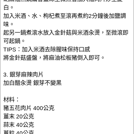
白。
加入米酒、水、枸杞煮至滾再煮約2分鐘後加鹽調
味。
起另一鍋煮滾水放入金針菇與米酒汆燙，至微滾即
可起鍋。
TIPS：加入米酒去除腥味保持口感
將金針菇盛盤，將麻油松板豬倒入即可。
3. 銀芽麻辣肉片
加白醋汆燙 銀芽不變黑
材料：
豬五花肉片 400公克
薑末 20公克
蒜末 40公克
蔥粒 40公克