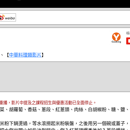
、【
中華料理類影片
】
重播，影片中提及之課程招生與優惠活動已全面停止。
菜、胡蘿蔔、香菇、蔥段、紅蔥頭、肉絲、白胡椒粉、糖、鹽、
米粉下鍋燙過，等水滾撈起米粉裝盤，之後用另一個碗或蓋子，