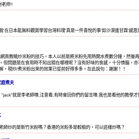
老师!!
'在日本能無料觀賞學習台灣料理'真是一件喜悅的事'如沙漠逢甘霖'感恩您
此網頁教曉炒米粉的技巧。本人以前是將米粉先用熱開水煮數分鐘，然後
。但問題是在食用時不知出錯在哪裡呢？沒有好味的食感，十分懊腦，亦
解，現炒/煮米粉出來的效果已從前好得多多。在此說句：謝謝！！
家庭煮夫
"jack"就是李老師噢,注意看,有時會回你們的留言噢,我也是看他的教學才慢
太
老師炒的是新竹米粉嗎？香港的米粉多是較粗的，可以這樣炒嗎？