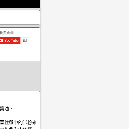
醬油，
蓋住盤中的米粉來