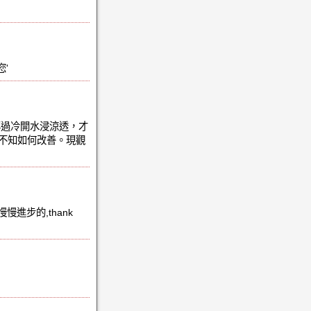
'
再過冷開水浸涼透，才
不知如何改善。現觀
慢進步的,thank