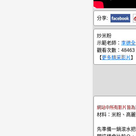
分享:
炒米粉
示範老師：
李德全
觀看次數：48463
【
更多精采影片
】
網站中所有影片皆為
材料：米粉、高麗
先準備一鍋滾水把