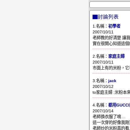
▇討論列表
1.名稱：
初學者
2007/10/11
老師教的好清楚 讓
實在很開心知道這個
2.名稱：
家庭主婦
2007/10/11
市面上有的米粉，它
3.名稱：
jack
2007/10/12
to家庭主婦 :米粉本
4.名稱：
都用GUCC
2007/10/14
老師換衣服了唷....
這一次穿的好像我剛買
老師炒的米粉真的看