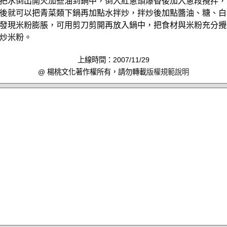
把水倒出開火加些油到鍋中，倒入紅蔥頭爆香後加入蔥段攪拌，
後就可以把青菜類下鍋再加點水拌炒，拌炒後加點醬油、糖、白
發現米粉膨脹，可用剪刀剪開再放入鍋中，把食材與米粉充分攪
炒米粉。
上線時間：2007/11/29
@ 楊桃文化著作權所有，請勿轉載
版權規範說明