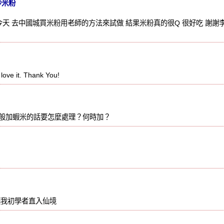
炒米粉
今天 去中國城買米粉用老師的方法來試做 結果米粉真的很Q 很好吃 謝謝
 love it. Thank You!
般加蝦米的話要怎麼處理？何時加？
.
讓我初學者直入仙境