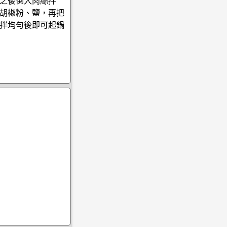
之後倒入肉絲拌
胡椒粉、鹽，再把
拌均勻後即可起鍋