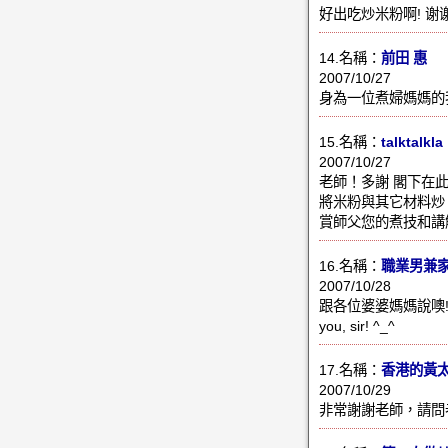
好出吃炒米粉啊! 谢谢
14.名稱：
前田 惠
2007/10/27
身為一位煮婦媽媽的我
15.名稱：
talktalkla
2007/10/27
老師！多謝 閣下在
將米粉與其它材料炒
賞師父您的煮技和講
16.名稱：
職業男兼
2007/10/28
跟各位婆婆媽媽說噢! 
you, sir! ^_^
17.名稱：
香港的黃
2007/10/29
非常謝謝老師，請問