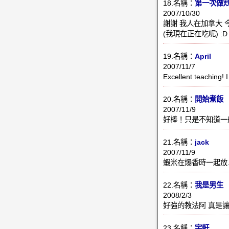
18.名稱：
第一次做
2007/10/30
謝謝 我人在加拿大 
(我現在正在吃呢) :D
19.名稱：
April
2007/11/7
Excellent teaching! I
20.名稱：
開始煮飯
2007/11/9
好棒！只是不知道一
21.名稱：
jack
2007/11/9
蝦米在爆香時一起放
22.名稱：
我是男生
2008/2/3
好強的教法阿 真是
23.名稱：
宇軒