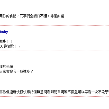
用你的食譜，同事們全讚口不絕。非常謝謝
baby
撇步！！
 谢谢您！:)
道炒米粉
大家會說我手藝進步了
喜歡但速度快很快忘記但無意間看到簡單明瞭不懂還可以再看一次不段學