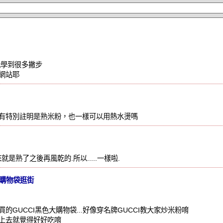
我學到很多撇步
網站耶
有特別註明是熟米粉，也一樣可以用熱水燙嗎
來就是熟了之後再風乾的.所以.....一樣啦.
I購物袋逛街
的GUCCI黑色大購物袋...好像穿名牌GUCCI教大家炒米粉唷
上去就覺得好好吃唷