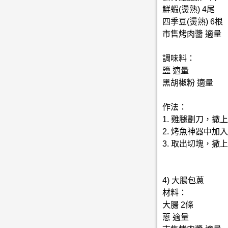
鮮蝦(燙熟) 4尾
四季豆(燙熟) 6根
市售烤肉醬 適量
調味料：
鹽 適量
黑胡椒粉 適量
作法：
1. 雞腿劃刀，
2. 烤魚神器中加
3. 取出切塊，撒
4) 大腸包蔥
材料：
大腸 2條
蔥 適量