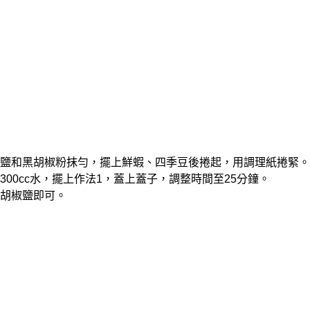
撒上鹽和黑胡椒粉抹勻，擺上鮮蝦、四季豆後捲起，用調理紙捲緊。
入300cc水，擺上作法1，蓋上蓋子，調整時間至25分鐘。
上胡椒鹽即可。