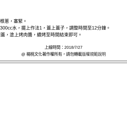
整根蔥，塞緊。
入300cc水，擺上作法1，蓋上蓋子，調整時間至12分鐘。
鐘後開蓋，塗上烤肉醬，續烤至時間結束即可。
上線時間：2018/7/27
@ 楊桃文化著作權所有，請勿轉載
版權規範說明