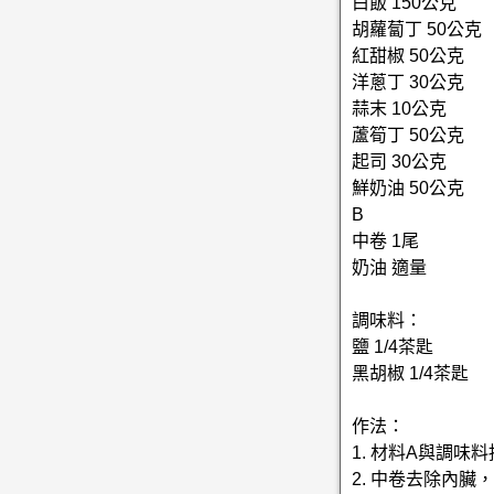
白飯 150公克
胡蘿蔔丁 50公克
紅甜椒 50公克
洋蔥丁 30公克
蒜末 10公克
蘆筍丁 50公克
起司 30公克
鮮奶油 50公克
B
中卷 1尾
奶油 適量
調味料：
鹽 1/4茶匙
黑胡椒 1/4茶匙
作法：
1. 材料A與調味
2. 中卷去除內