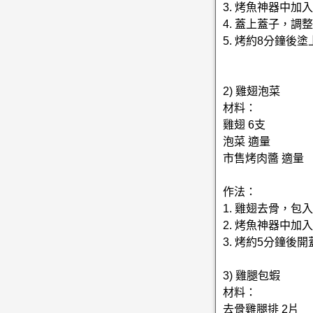
3. 烤魚神器中加
4. 蓋上蓋子，調
5. 烤約8分鐘
2) 雞翅泡菜
材料：
雞翅 6支
泡菜 適量
市售烤肉醬 適量
作法：
1. 雞翅去骨，
2. 烤魚神器中加
3. 烤約5分鐘
3) 雞腿包蝦
材料：
去骨雞腿排 2片