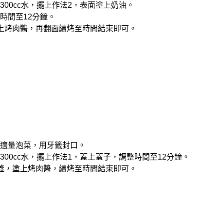
入300cc水，擺上作法2，表面塗上奶油。
整時間至12分鐘。
後塗上烤肉醬，再翻面續烤至時間結束即可。
包入適量泡菜，用牙籤封口。
入300cc水，擺上作法1，蓋上蓋子，調整時間至12分鐘。
後開蓋，塗上烤肉醬，續烤至時間結束即可。