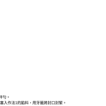
料拌勻。
臟，塞入作法1的餡料，用牙籤將封口封緊。