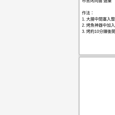
市售烤肉醬 適量
作法：
1. 大腸中間塞入
2. 烤魚神器中加
3. 烤約10分