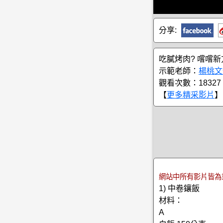
分享:
吃膩烤肉? 嚐嚐新
示範老師：
楊桃文
觀看次數：18327
【
更多精采影片
】
網站中所有影片皆為
1) 中卷鑲飯
材料：
A