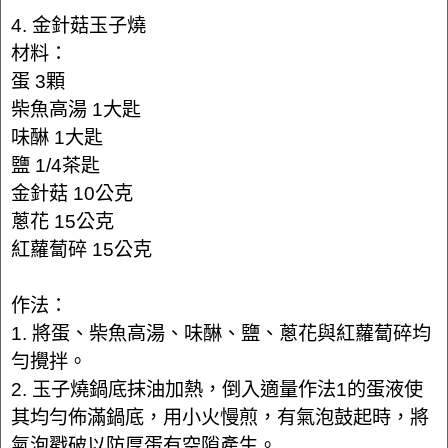
4. 金針菇玉子燒
材料：
蛋 3顆
柴魚高湯 1大匙
味醂 1大匙
鹽 1/4茶匙
金針菇 10公克
蔥花 15公克
紅蘿蔔碎 15公克
作法：
1. 將蛋、柴魚高湯、味醂、鹽、蔥花與紅蘿蔔碎均
勻攪拌。
2. 玉子燒鍋底抹油加熱，倒入適量作法1的蛋液使
其均勻佈滿鍋底，用小火慢煎，有氣泡鼓起時，將
氣泡戳破以防厚蛋有空隙產生。