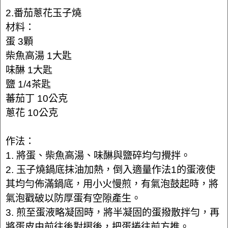
2.番茄蔥花玉子燒
材料：
蛋 3顆
柴魚高湯 1大匙
味醂 1大匙
鹽 1/4茶匙
蕃茄丁 10公克
蔥花 10公克
作法：
1. 將蛋、柴魚高湯、味醂與鹽碎均勻攪拌。
2. 玉子燒鍋底抹油加熱，倒入適量作法1的蛋液使
其均勻佈滿鍋底，用小火慢煎，有氣泡鼓起時，將
氣泡戳破以防厚蛋有空隙產生。
3. 煎至蛋液略凝固時，將半凝固的蛋撥散拌勻，再
將蛋皮由前往後對摺後，把蛋捲往前方推。