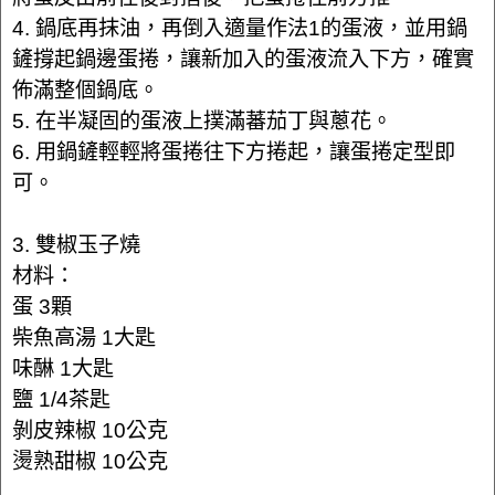
4. 鍋底再抹油，再倒入適量作法1的蛋液，並用鍋
鏟撐起鍋邊蛋捲，讓新加入的蛋液流入下方，確實
佈滿整個鍋底。
5. 在半凝固的蛋液上撲滿蕃茄丁與蔥花。
6. 用鍋鏟輕輕將蛋捲往下方捲起，讓蛋捲定型即
可。
3. 雙椒玉子燒
材料：
蛋 3顆
柴魚高湯 1大匙
味醂 1大匙
鹽 1/4茶匙
剝皮辣椒 10公克
燙熟甜椒 10公克