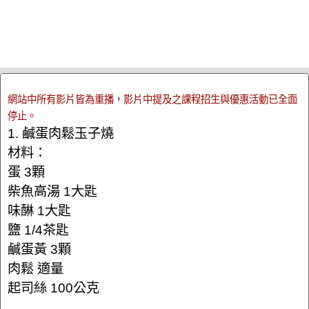
網站中所有影片皆為重播，影片中提及之課程招生與優惠活動已全面
停止。
1. 鹹蛋肉鬆玉子燒
材料：
蛋 3顆
柴魚高湯 1大匙
味醂 1大匙
鹽 1/4茶匙
鹹蛋黃 3顆
肉鬆 適量
起司絲 100公克