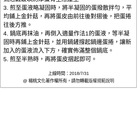
3. 煎至蛋液略凝固時，將半凝固的蛋撥散拌勻，平
均鋪上金針菇，再將蛋皮由前往後對摺後，把蛋捲
往後方推。
4. 鍋底再抹油，再倒入適量作法1的蛋液，等半凝
固時再鋪上金針菇，並用鍋鏟撐起鍋邊蛋捲，讓新
加入的蛋液流入下方，確實佈滿整個鍋底。
5. 煎至半熟時，再將蛋皮摺起即可。
上線時間：2018/7/31
@ 楊桃文化著作權所有，請勿轉載
版權規範說明