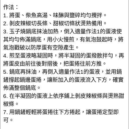
作法：
1. 將蛋、柴魚高湯、味醂與鹽碎均勻攪拌。
2. 剝皮辣椒切長條、甜椒切條狀燙熟備用。
3. 玉子燒鍋底抹油加熱，倒入適量作法1的蛋液使
其均勻佈滿鍋底，用小火慢煎，有氣泡鼓起時，將
氣泡戳破以防厚蛋有空隙產生。
4. 煎至蛋液略凝固時，將半凝固的蛋撥散拌勻，再
將蛋皮由前往後對摺後，把蛋捲往前方推。
5. 鍋底再抹油，再倒入適量作法1的蛋液，並用鍋
鏟撐起鍋邊蛋捲，讓新加入的蛋液流入下方，確實
佈滿整個鍋底。
6. 在半凝固的蛋液上依序鋪上剝皮辣椒條與燙熟甜
椒條。
7. 用鍋鏟輕輕將蛋捲往下方捲起，讓蛋捲定型即
可。