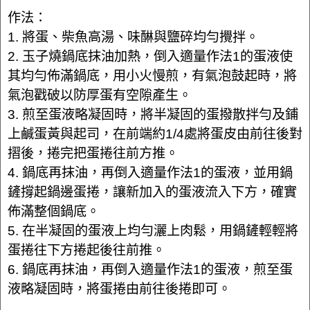
作法：
1. 將蛋、柴魚高湯、味醂與鹽碎均勻攪拌。
2. 玉子燒鍋底抹油加熱，倒入適量作法1的蛋液使
其均勻佈滿鍋底，用小火慢煎，有氣泡鼓起時，將
氣泡戳破以防厚蛋有空隙產生。
3. 煎至蛋液略凝固時，將半凝固的蛋撥散拌勻及鋪
上鹹蛋黃與起司，在前端約1/4處將蛋皮由前往後對
摺後，捲完把蛋捲往前方推。
4. 鍋底再抹油，再倒入適量作法1的蛋液，並用鍋
鏟撐起鍋邊蛋捲，讓新加入的蛋液流入下方，確實
佈滿整個鍋底。
5. 在半凝固的蛋液上均勻灑上肉鬆，用鍋鏟輕輕將
蛋捲往下方捲起後往前推。
6. 鍋底再抹油，再倒入適量作法1的蛋液，煎至蛋
液略凝固時，將蛋捲由前往後捲即可。