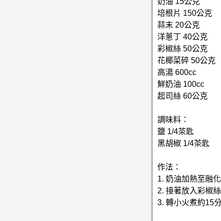
奶油 15公克
培根片 150公克
蒜末 20公克
洋蔥丁 40公克
彩椒絲 50公克
花椰菜碎 50公克
高湯 600cc
鮮奶油 100cc
起司絲 60公克
調味料：
鹽 1/4茶匙
黑胡椒 1/4茶匙
作法：
1. 奶油加熱至
2. 接著放入彩
3. 轉小火煮約1