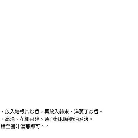
融化，放入培根片炒香，再放入蒜末、洋蔥丁炒香。
椒絲、高湯、花椰菜碎、通心粉和鮮奶油煮滾。
5分鐘至醬汁濃郁即可。。