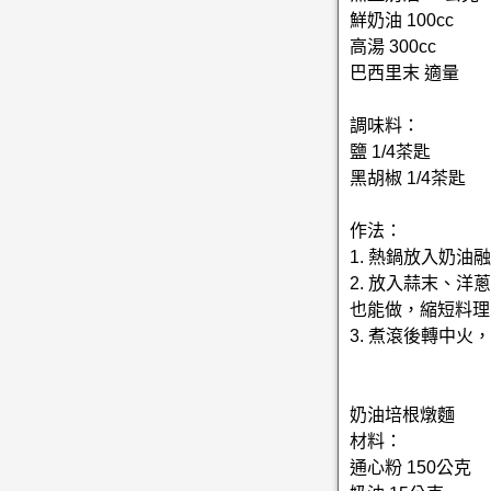
鮮奶油 100cc
高湯 300cc
巴西里末 適量
調味料：
鹽 1/4茶匙
黑胡椒 1/4茶匙
作法：
1. 熱鍋放入奶
2. 放入蒜末、
也能做，縮短料理
3. 煮滾後轉中
奶油培根燉麵
材料：
通心粉 150公克