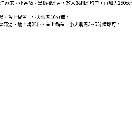
末、洋蔥末、小番茄、黑橄欖炒香，放入米翻炒均勻，再加入150c
cc高湯，蓋上鍋蓋，小火燜煮10分鐘。
50cc高湯、鋪上海鮮料，蓋上鍋蓋，小火燜煮3∼5分鐘即可。