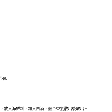
茶匙
欖油，放入海鮮料，加入白酒，煎至香氣散出後取出。