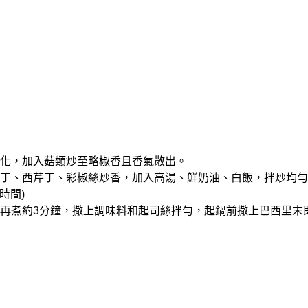
油融化，加入菇類炒至略椒香且香氣散出。
洋蔥丁、西芹丁、彩椒絲炒香，加入高湯、鮮奶油、白飯，拌炒均勻。(
時間)
火，再煮約3分鐘，撒上調味料和起司絲拌勻，起鍋前撒上巴西里末