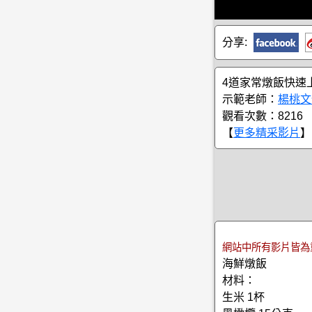
分享:
4道家常燉飯快速
示範老師：
楊桃文
觀看次數：8216
【
更多精采影片
】
網站中所有影片皆為
海鮮燉飯
材料：
生米 1杯