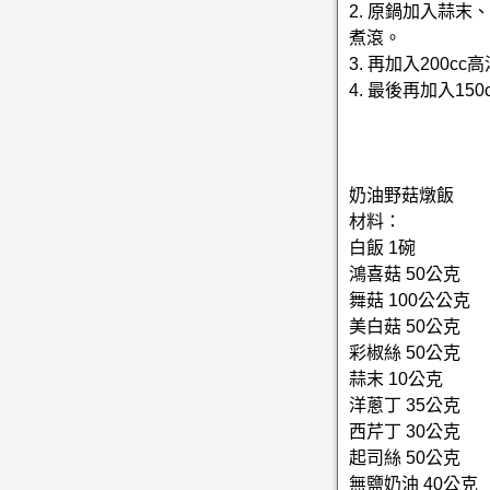
2. 原鍋加入蒜
煮滾。
3. 再加入200
4. 最後再加入1
奶油野菇燉飯
材料：
白飯 1碗
鴻喜菇 50公克
舞菇 100公公克
美白菇 50公克
彩椒絲 50公克
蒜末 10公克
洋蔥丁 35公克
西芹丁 30公克
起司絲 50公克
無鹽奶油 40公克