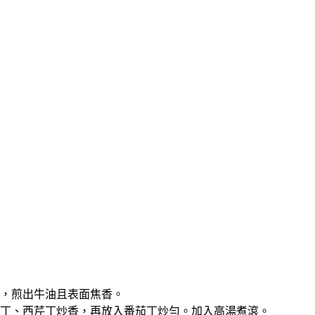
肉塊，煎出牛油且表面焦香。
洋蔥丁、西芹丁炒香，再放入番茄丁炒勻。加入高湯煮滾。