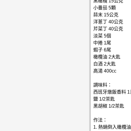
黑橄欖 15公克
小番茄 5顆
蒜末 15公克
洋蔥丁 40公克
芹菜丁 40公克
淡菜 5個
中捲 1尾
蝦子 6尾
橄欖油 2大匙
白酒 2大匙
高湯 400cc
調味料：
西班牙燉飯香料 1
鹽 1/2茶匙
黑胡椒 1/2茶匙
作法：
1. 熱鍋倒入橄