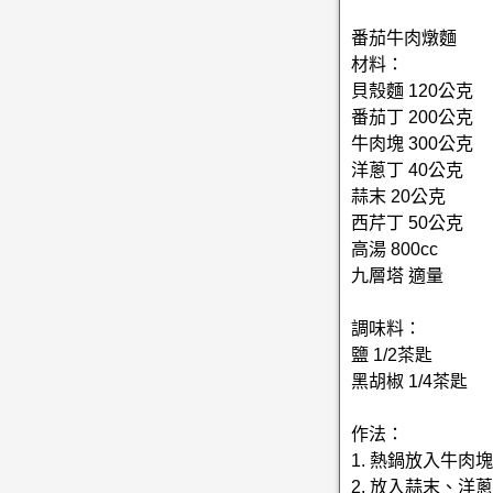
番茄牛肉燉麵
材料：
貝殼麵 120公克
番茄丁 200公克
牛肉塊 300公克
洋蔥丁 40公克
蒜末 20公克
西芹丁 50公克
高湯 800cc
九層塔 適量
調味料：
鹽 1/2茶匙
黑胡椒 1/4茶匙
作法：
1. 熱鍋放入牛
2. 放入蒜末、