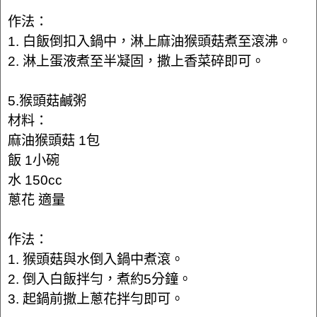
作法：
1. 白飯倒扣入鍋中，淋上麻油猴頭菇煮至滾沸。
2. 淋上蛋液煮至半凝固，撒上香菜碎即可。
5.猴頭菇鹹粥
材料：
麻油猴頭菇 1包
飯 1小碗
水 150cc
蔥花 適量
作法：
1. 猴頭菇與水倒入鍋中煮滾。
2. 倒入白飯拌勻，煮約5分鐘。
3. 起鍋前撒上蔥花拌勻即可。