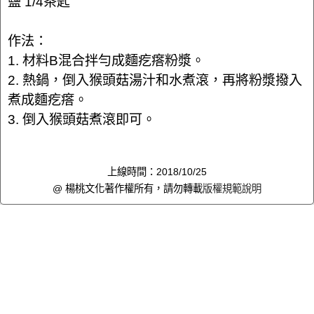
鹽 1/4茶匙
作法：
1. 材料B混合拌勻成麵疙瘩粉漿。
2. 熱鍋，倒入猴頭菇湯汁和水煮滾，再將粉漿撥入
煮成麵疙瘩。
3. 倒入猴頭菇煮滾即可。
上線時間：2018/10/25
@ 楊桃文化著作權所有，請勿轉載
版權規範說明