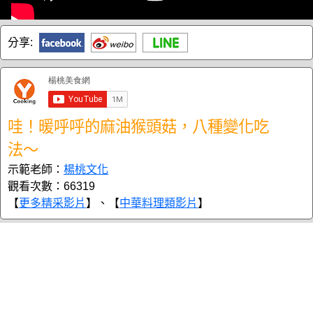
分享:
哇！暖呼呼的麻油猴頭菇，八種變化吃
法～
示範老師：
楊桃文化
觀看次數：66319
【
更多精采影片
】、【
中華料理類影片
】