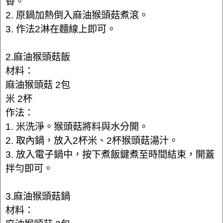
香。
2. 原鍋加熱倒入麻油猴頭菇煮滾。
3. 作法2淋在麵線上即可。
2.麻油猴頭菇飯
材料：
麻油猴頭菇 2包
米 2杯
作法：
1. 米洗淨。猴頭菇將料與水分開。
2. 取內鍋，放入2杯米、2杯猴頭菇湯汁。
3. 放入電子鍋中，按下煮飯鍵煮至時間結束，開蓋
拌勻即可。
3.麻油猴頭菇鍋
材料：