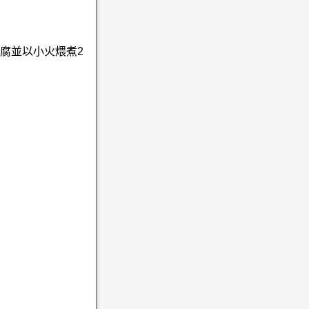
腐並以小火煨煮2