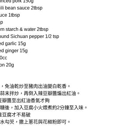
ced pork 150g
 bean sauce 2tbsp
ce 1tbsp
sp
tarch & water 2tbsp
d Sichuan pepper 1/2 tsp
 garlic 15g
 ginger 15g
0cc
on 20g
鍋內，免油乾炒至豬肉出油變白乾香。
末、蒜末拌炒，再倒入辣豆瓣醬煸出紅油。
辣豆瓣醬至出紅油香氣才夠
油、糖後，加入豆腐小火煨煮約2分鐘至入味。
輕推豆腐才不易破
白粉水勾芡，撒上蔥花與花椒粉即可。