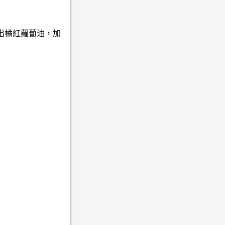
出橘紅蘿蔔油，加