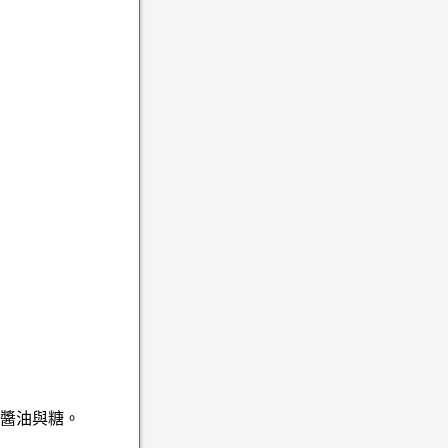
、醬油與糖。