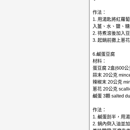
作法：
1. 用湯匙將紅
入薑、水、鹽、糖
2. 待煮滾後加
3. 起鍋前撒上蔥
6.鹹蛋豆腐
材料：
蛋豆腐 2盒(600公克) 
蒜末 20公克 minced
辣椒末 20公克 mince
蔥花 20公克 scalli
鹹蛋 3顆 salted du
作法：
1. 鹹蛋剖半，
2. 鍋內倒入油