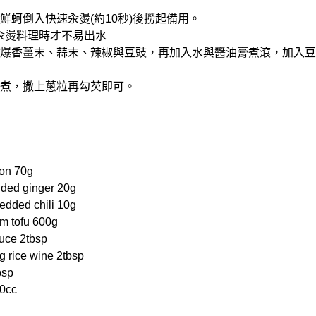
將鮮蚵倒入快速汆燙(約10秒)後撈起備用。
先汆燙料理時才不易出水
熱鍋爆香薑末、蒜末、辣椒與豆豉，再加入水與醬油膏煮滾，加入豆
蚵略煮，撒上蔥粒再勾芡即可。
on 70g
ed ginger 20g
ded chili 10g
 tofu 600g
ce 2tbsp
rice wine 2tbsp
bsp
0cc