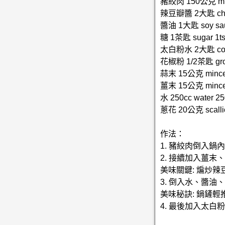
豬絞肉 150公克 min
辣豆瓣醬 2大匙 chili
醬油 1大匙 soy sau
糖 1茶匙 sugar 1t
太白粉水 2大匙 corn s
花椒粉 1/2茶匙 groun
蒜末 15公克 minced
薑末 15公克 minced
水 250cc water 25
蔥花 20公克 scalli
作法：
1. 豬絞肉倒入
2. 接續加入薑
美味關鍵: 煸炒
3. 倒入水、醬
美味秘訣: 鍋鏟
4. 最後加入太