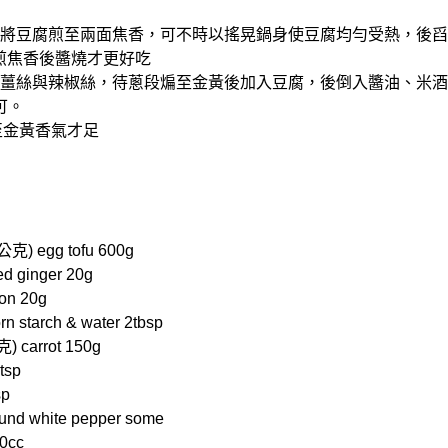
許油將豆腐煎至兩面焦香，可不時以搖晃鍋身使豆腐均勻受熱，後
先煎焦香後醬燒才更好吃
段、薑絲與辣椒絲，待蔥段煸至金黃後加入豆腐，後倒入醬油、米
可。
至金黃香氣才足
) egg tofu 600g
 ginger 20g
on 20g
tarch & water 2tbsp
carrot 150g
tsp
sp
 white pepper some
0cc