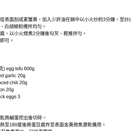
蘿蔔從表面刮成素蟹黃，加入少許油在鍋中以小火炒約3分鐘，至炒
、白胡椒粉攪拌均勻。
入豆腐，以小火煨煮2分鐘後勾芡、輕推拌勻。
花即可。
egg tofu 600g
 garlic 20g
d chili 20g
on 20g
ck eggs 3
用湯匙將鹹蛋挖出後切碎。
並加熱至180度後將蛋豆腐炸至表面金黃微焦瀝乾備用。