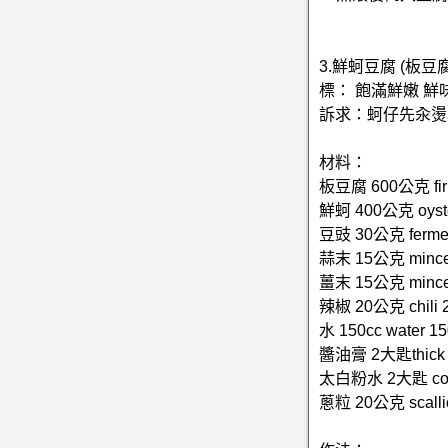
3.鮮蚵豆腐 (板豆腐
標： 飽滿鮮嫩 鮮
訴求：蚵仔先汆燙
材料：
板豆腐 600公克 firm
鮮蚵 400公克 oyste
豆豉 30公克 ferment
蒜末 15公克 minced
薑末 15公克 minced
辣椒 20公克 chili 
水 150cc water 15
醬油膏 2大匙thick s
太白粉水 2大匙 corn s
蔥粒 20公克 scalli