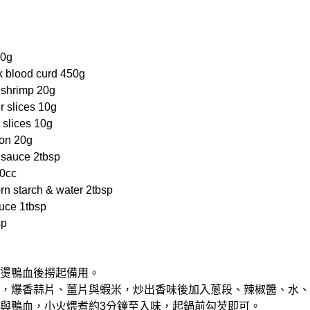
0g
blood curd 450g
shrimp 20g
slices 10g
slices 10g
on 20g
sauce 2tbsp
0cc
tarch & water 2tbsp
ce 1tbsp
sp
後汆燙鴨血後撈起備用。
熱鍋，爆香蒜片、薑片與蝦米，炒出香味後加入蔥段、辣椒醬、水
豆腐與鴨血，小火煨煮約3分鐘至入味，起鍋前勾芡即可。