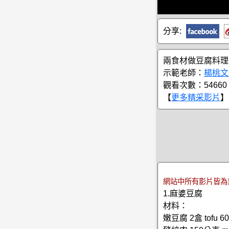
分享:
兩食材做豆腐料理
示範老師：
楊桃文
觀看次數：54660
【
更多精采影片
】
網站中所有影片皆為
1.麻婆豆腐
材料：
嫩豆腐 2盒 tofu 60