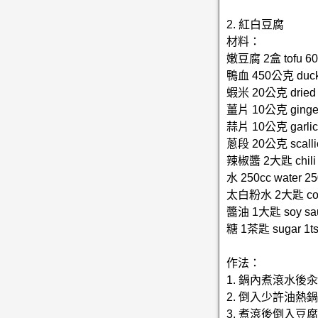
2. 紅白豆腐
材料：
嫩豆腐 2盒 tofu 60
鴨血 450公克 duck 
蝦米 20公克 dried 
薑片 10公克 ginger 
蒜片 10公克 garlic 
蔥段 20公克 scalli
辣椒醬 2大匙 chili 
水 250cc water 25
太白粉水 2大匙 corn s
醬油 1大匙 soy sau
糖 1茶匙 sugar 1t
作法：
1. 鍋內煮滾水
2. 倒入少許油
3. 煮滾後倒入