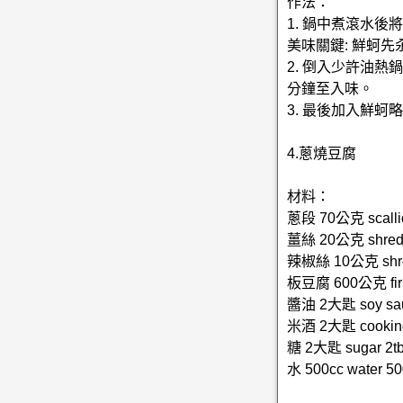
作法：
1. 鍋中煮滾水後
美味關鍵: 鮮蚵
2. 倒入少許油
分鐘至入味。
3. 最後加入鮮
4.蔥燒豆腐
材料：
蔥段 70公克 scalli
薑絲 20公克 shredd
辣椒絲 10公克 shred
板豆腐 600公克 firm
醬油 2大匙 soy sau
米酒 2大匙 cooking 
糖 2大匙 sugar 2t
水 500cc water 50