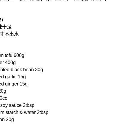
)
味十足
才不出水
 tofu 600g
r 400g
ed black bean 30g
 garlic 15g
 ginger 15g
20g
0cc
oy sauce 2tbsp
tarch & water 2tbsp
on 20g