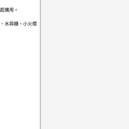
舀起備用。
酒、水與糖，小火煨