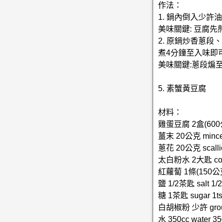
作法：
1. 鍋內倒入少
美味關鍵: 豆腐
2. 原鍋炒香蔥
煮4分鐘至入味即
美味關鍵:蔥段煸
5. 素蟹黃豆腐
材料：
雞蛋豆腐 2盒(600公克
薑末 20公克 minced
蔥花 20公克 scalli
太白粉水 2大匙 corn s
紅蘿蔔 1條(150公克) 
鹽 1/2茶匙 salt 1/2
糖 1茶匙 sugar 1t
白胡椒粉 少許 ground
水 350cc water 35