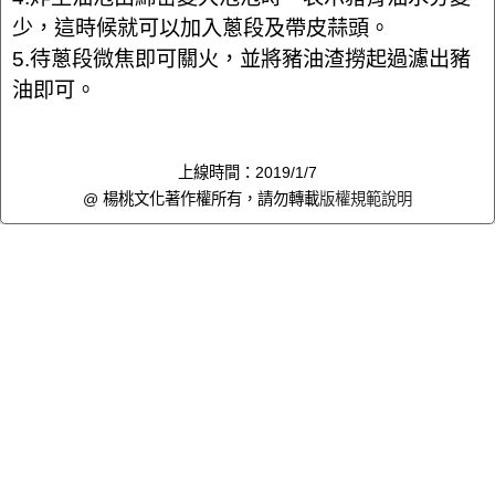
少，這時候就可以加入蔥段及帶皮蒜頭。
5.待蔥段微焦即可關火，並將豬油渣撈起過濾出豬
油即可。
上線時間：2019/1/7
@ 楊桃文化著作權所有，請勿轉載
版權規範說明