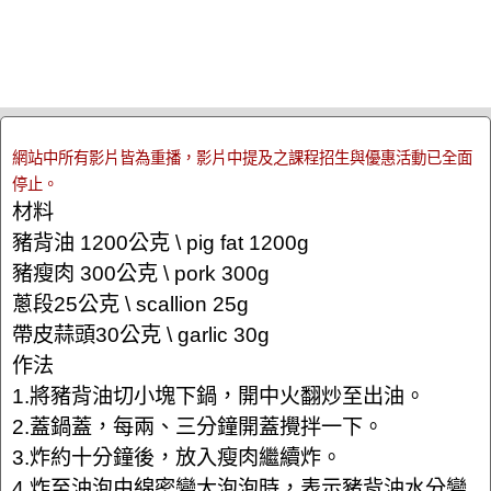
網站中所有影片皆為重播，影片中提及之課程招生與優惠活動已全面
停止。
材料
豬背油 1200公克 \ pig fat 1200g
豬瘦肉 300公克 \ pork 300g
蔥段25公克 \ scallion 25g
帶皮蒜頭30公克 \ garlic 30g
作法
1.將豬背油切小塊下鍋，開中火翻炒至出油。
2.蓋鍋蓋，每兩、三分鐘開蓋攪拌一下。
3.炸約十分鐘後，放入瘦肉繼續炸。
4.炸至油泡由綿密變大泡泡時，表示豬背油水分變