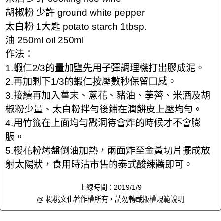
胡椒粉 少許 ground white pepper
太白粉 1大匙 potato starch 1tbsp.
油 250ml oil 250ml
作法：
1.蝦仁2/3的量加鹽先用子彈調理機打出膠成泥。
2.再加剩下1/3的蝦仁按壓數秒保留口感。
3.接續再加入薑末、蔥花、豬油、荸薺、米酒及胡
椒粉少量、太白粉拌勻後鋪在潤餅皮上壓均勻。
4.用竹籤在上面均勻戳洞待會炸的時候才不會膨
脹。
5.櫻花粉烤盤倒油加熱，兩面炸至金黃切片擺成放
射太陽狀，食用時沾市售的泰式酸辣醬即可。
上線時間：2019/1/9
@ 楊桃文化著作權所有，請勿轉載
版權規範說明