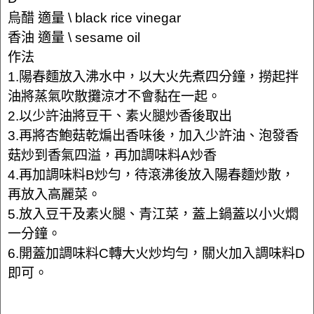
烏醋 適量 \ black rice vinegar
香油 適量 \ sesame oil
作法
1.陽春麵放入沸水中，以大火先煮四分鐘，撈起拌
油將蒸氣吹散攤涼才不會黏在一起。
2.以少許油將豆干、素火腿炒香後取出
3.再將杏鮑菇乾煸出香味後，加入少許油、泡發香
菇炒到香氣四溢，再加調味料A炒香
4.再加調味料B炒勻，待滾沸後放入陽春麵炒散，
再放入高麗菜。
5.放入豆干及素火腿、青江菜，蓋上鍋蓋以小火燜
一分鐘。
6.開蓋加調味料C轉大火炒均勻，關火加入調味料D
即可。