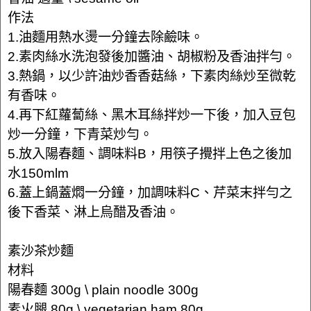
作法
1.油麵用熱水燙一分鐘去除鹼味。
2.素肉絲水洗泡發後加醬油、胡椒粉及香油拌勻。
3.熱鍋，以少許油炒香香菇絲，下素肉絲炒至微乾
有香味。
4.再下紅蘿蔔絲、黑木耳絲拌炒一下後，加入豆包
炒一分鐘，下青菜炒勻。
5.放入陽春麵、調味料B，用筷子攪拌上色之後加
水150mlm
6.蓋上鍋蓋燜一分鐘，加調味料C、芹菜末拌勻之
後下香菜、淋上烏醋及香油。
素沙茶炒麵
材料
陽春麵 300g \ plain noodle 300g
素火腿 80g \ vegetarian ham 80g