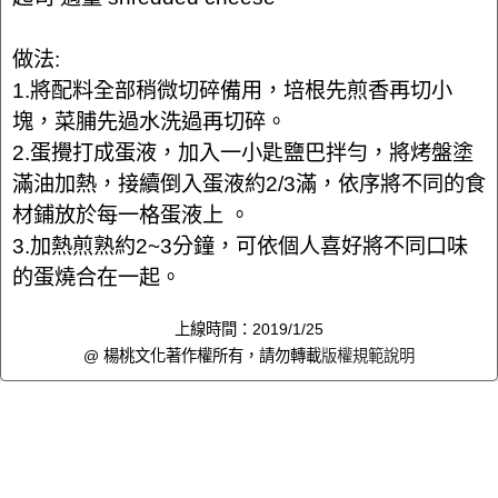
做法:
1.將配料全部稍微切碎備用，培根先煎香再切小
塊，菜脯先過水洗過再切碎。
2.蛋攪打成蛋液，加入一小匙鹽巴拌勻，將烤盤塗
滿油加熱，接續倒入蛋液約2/3滿，依序將不同的食
材鋪放於每一格蛋液上 。
3.加熱煎熟約2~3分鐘，可依個人喜好將不同口味
的蛋燒合在一起。
上線時間：2019/1/25
@ 楊桃文化著作權所有，請勿轉載
版權規範說明