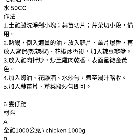
水 50CC
作法
1.土雞腿洗淨剁小塊；蒜苗切片；芹菜切小段，備
用。
2.熱鍋，倒入適量的油，放入蒜片、薑片爆香，再
放入宮保(乾辣椒)、花椒炒香後，加入辣豆瓣醬。
3.放入雞肉拌炒，炒至雞肉乾香、表面呈微金黃
色。
4.加入蠔油、花雕酒、水炒勻，煮至湯汁略收。
5.加入蒜苗片、芹菜段炒勻即可。
6.甕仔雞
材料
A
全雞1000公克 \ chicken 1000g
B