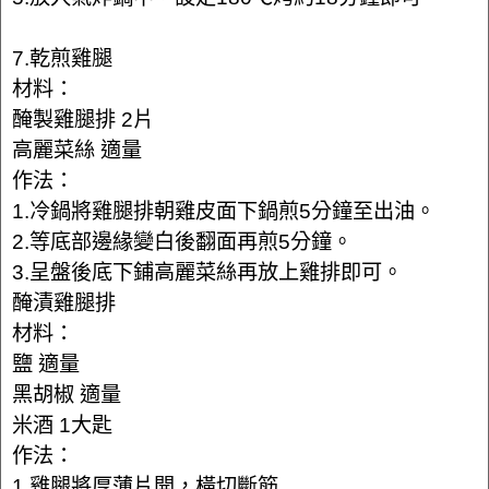
7.乾煎雞腿
材料：
醃製雞腿排 2片
高麗菜絲 適量
作法：
1.冷鍋將雞腿排朝雞皮面下鍋煎5分鐘至出油。
2.等底部邊緣變白後翻面再煎5分鐘。
3.呈盤後底下鋪高麗菜絲再放上雞排即可。
醃漬雞腿排
材料：
鹽 適量
黑胡椒 適量
米酒 1大匙
作法：
1.雞腿將厚薄片開，橫切斷筋