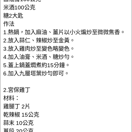
米酒100公克
糖2大匙
作法
1.熱鍋，加入麻油、薑片以小火煸炒至微微焦香。
2.放入蒜仁、辣椒炒至金黃。
3.放入雞肉炒至變色略變色。
4.加入油膏、米酒、糖炒勻。
5.蓋上鍋蓋燜煮約15分鐘。
6.加入九層塔葉炒勻即可。
2.宮保雞丁
材料：
雞腿丁 2片
乾辣椒 15公克
蒜末 10公克
蔥段 20公克