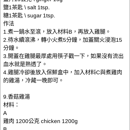
鹽1茶匙 \ salt 1tsp.
糖1茶匙 \ sugar 1tsp.
作法
1.煮一鍋水至滾，放入材料B，再放入雞腿。
2.待水續滾沸，轉小火煮5分鐘，加蓋關火浸泡15
分鐘。
3.開蓋在雞腿最厚處用筷子戳一下，如果沒有流出
血水就是熟透了。
4.雞腿冷卻後放入保鮮盒中，加入材料C與煮雞肉
的雞湯，冷藏一晚即可。
9.香菇雞湯
材料：
A
雞肉 1200公克 chicken 1200g
B