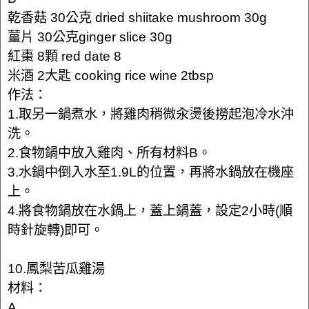
乾香菇 30公克 dried shiitake mushroom 30g
薑片 30公克ginger slice 30g
紅棗 8顆 red date 8
米酒 2大匙 cooking rice wine 2tbsp
作法：
1.取另一鍋煮水，將雞肉稍微汆燙後撈起泡冷水沖
洗。
2.食物鍋中放入雞肉、所有材料B。
3.水鍋中倒入水至1.9L的位置，再將水鍋放在機座
上。
4.將食物鍋放在水鍋上，蓋上鍋蓋，設定2小時(順
時針旋轉)即可。
10.鳳梨苦瓜雞湯
材料：
A