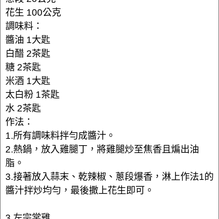
花生 100公克
調味料：
醬油 1大匙
白醋 2茶匙
糖 2茶匙
米酒 1大匙
太白粉 1茶匙
水 2茶匙
作法：
1.所有調味料拌勻成醬汁。
2.熱鍋，放入雞腿丁，將雞腿炒至焦香且煸出油
脂。
3.接著放入蒜末、乾辣椒、蔥段爆香，淋上作法1的
醬汁拌炒均勻，最後撒上花生即可。
3.左宗棠雞