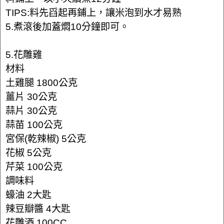
TIPS:料先舀起再鋪上，讓米泡到水才易熟
5.煮滾後加蓋燜10分鐘即可。
5.花雕雞
材料
土雞腿 1800公克
薑片 30公克
蒜片 30公克
蒜苗 100公克
宮保(乾辣椒) 5公克
花椒 5公克
芹菜 100公克
調味料
蠔油 2大匙
辣豆瓣醬 4大匙
花雕酒 100CC