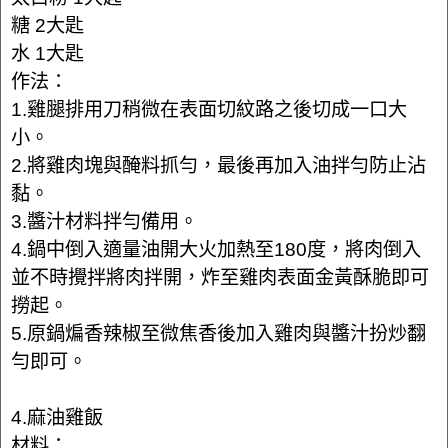
糖 2大匙
水 1大匙
作法：
1.雞腿排用刀稍微在表面切紋路之後切成一口大
小。
2.將雞肉塊與醃料抓勻，最後再加入油拌勻防止沾
黏。
3.醬汁材料拌勻備用。
4.鍋中倒入適量油開大火加熱至180度，將肉倒入
並不時攪拌將肉拌開，炸至雞肉表面金黃酥脆即可
撈起。
5.原鍋煸香辣椒至微焦香後加入雞肉與醬汁扮炒翻
勻即可。
4.麻油雞飯
材料：