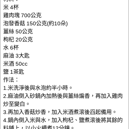
米 4杯
雞肉塊 700公克
泡發香菇 150公克(約10朵)
薑絲 50公克
枸杞 20公克
水 6杯
麻油 3大匙
米酒 50cc
鹽 1茶匙
作法：
1.米洗淨後與水泡約半小時。
2.麻油倒入砂鍋內加熱後與薑絲煸香，再加入雞肉
炒至變白。
3.再加入香菇炒香，加入米酒煮滾後舀起備用。
4.鍋內倒入米與水，加入枸杞、鹽煮滾後將其餘的
料鋪上，以小火續煮12分鐘。