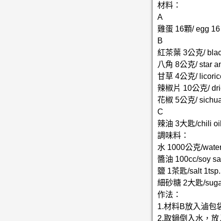
材料：
A
雞蛋 16顆/ egg 16
B
紅茶葉 3公克/ black
八角 8公克/ star an
甘草 4公克/ licoric
辣椒片 10公克/ dried
花椒 5公克/ sichua
C
辣油 3大匙/chili oil
調味料：
水 1000公克/water
醬油 100cc/soy sa
鹽 1茶匙/salt 1tsp.
細砂糖 2大匙/sugar 
作法：
1.材料B放入滷包
2.取鍋倒入水，