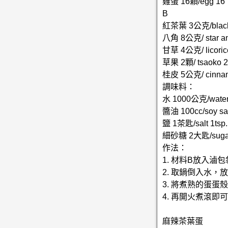
雞蛋 16顆/egg 16
B
紅茶葉 3公克/black 
八角 8公克/ star an
甘草 4公克/ licoric
草果 2顆/ tsaoko 2
桂皮 5公克/ cinnam
調味料：
水 1000公克/water
醬油 100cc/soy sa
鹽 1茶匙/salt 1tsp.
細砂糖 2大匙/sugar 
作法：
1. 材料B放入滷
2. 取鍋倒入水
3. 將煮熟的蛋
4. 再開火煮滾即
麻辣茶葉蛋