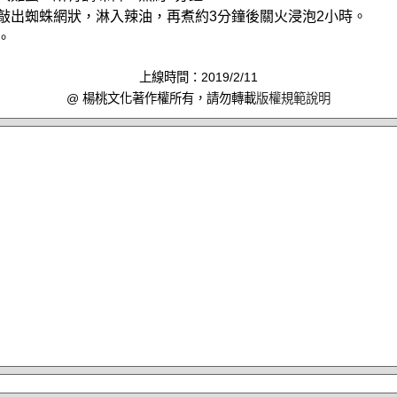
殼敲出蜘蛛網狀，淋入辣油，再煮約3分鐘後關火浸泡2小時。
。
上線時間：2019/2/11
@ 楊桃文化著作權所有，請勿轉載
版權規範說明