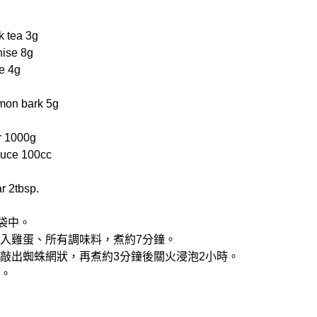
tea 3g
ise 8g
e 4g
on bark 5g
 1000g
uce 100cc
2tbsp.
包袋中。
，放入雞蛋、所有調味料，煮約7分鐘。
蛋殼敲出蜘蛛網狀，再煮約3分鐘後關火浸泡2小時。
可。