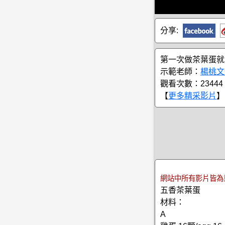
分享:
第一次做茶葉蛋就
示範老師：
楊桃文
觀看次數：23444
【
更多精采影片
】
網站中所有影片皆為
五香茶葉蛋
材料：
A