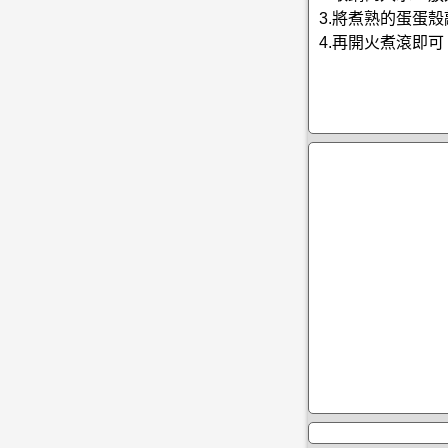
3.將煮熟的蛋蛋
4.再開火煮滾即可