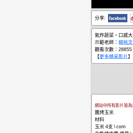
分享:
氣炸蔬菜，口感大
示範老師：
楊桃文
觀看次數：28855
【
更多精采影片
】
網站中所有影片皆為
醬烤玉米
材料
玉米 4支 \ corn