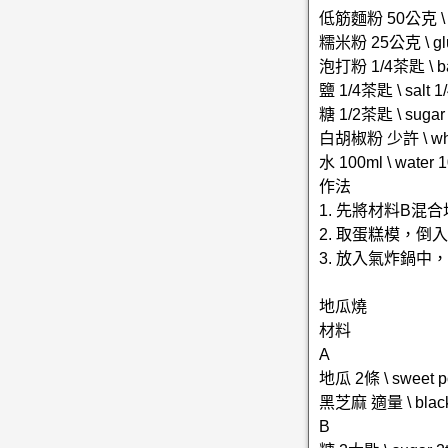
低筋麵粉 50公克 \ low
糯米粉 25公克 \ gluti
泡打粉 1/4茶匙 \ bak
鹽 1/4茶匙 \ salt 1/
糖 1/2茶匙 \ sugar 
白胡椒粉 少許 \ whit
水 100ml \ water 
作法
1. 先將材料B混
2. 取蛋糕模，倒
3. 放入氣炸鍋中
地瓜燒
材料
A
地瓜 2條 \ sweet p
黑芝麻 適量 \ blac
B