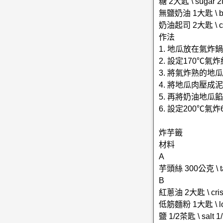
糖 2大匙 \ sugar 2t
無鹽奶油 1大匙 \ but
奶油起司 2大匙 \ cre
作法
1. 地瓜放在氣
2. 設定170℃氣
3. 將氣炸熟的
4. 將地瓜肉壓
5. 再將奶油地
6. 設定200℃氣
炸芋籤
材料
A
芋頭絲 300公克 \ ta
B
紅蔥油 2大匙 \ crispy
低筋麵粉 1大匙 \ low 
鹽 1/2茶匙 \ salt 1/