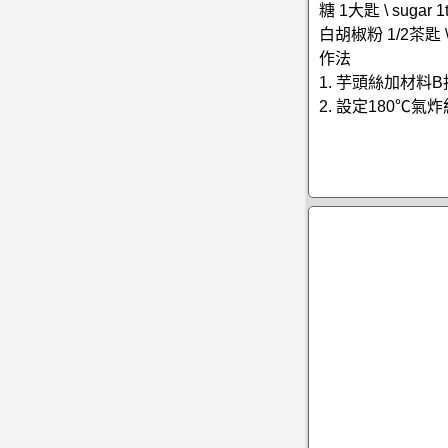
糖 1大匙 \ sugar 1t
白胡椒粉 1/2茶匙 \ wh
作法
1. 芋頭絲加材
2. 設定180℃氣