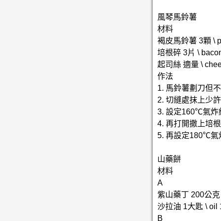
風琴馬鈴薯
材料
褐皮馬鈴薯 3顆 \ po
培根碎 3片 \ bacon
起司絲 適量 \ chee
作法
1. 馬鈴薯劃刀
2. 切縫處抹上少
3. 設定160℃氣
4. 再打開撒上培
5. 再設定180℃
山藥餅
材料
A
紫山藥丁 200公克 \
沙拉油 1大匙 \ oil 1
B