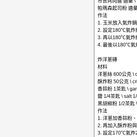
市售烤肉醬 適量 \ ba
帕瑪森起司粉 適量 \ 
作法
1. 玉米放入氣
2. 設定180℃
3. 再以180℃
4. 最後以180
炸洋蔥磚
材料
洋蔥絲 600公克 \ o
酥炸粉 50公克 \ crisp
香蒜粉 1茶匙 \ garl
鹽 1/4茶匙 \ salt 1/
黑胡椒粉 1/2茶匙 \ gr
作法
1. 洋蔥加香蒜
2. 再加入酥炸
3. 設定170℃氣