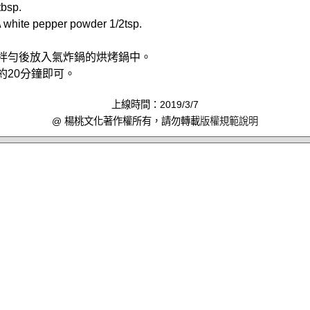
bsp.
ite pepper powder 1/2tsp.
料B拌勻後放入氣炸鍋的烘烤鍋中。
炸約20分鐘即可。
上線時間：2019/3/7
@ 楊桃文化著作權所有，請勿轉載
版權規範說明