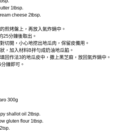
bsp.
ter 1tbsp.
am cheese 2tbsp.
炸鍋的煎烤盤上，再放入氣炸鍋中。
炸約25分鐘後取出。
地瓜對切開，小心地挖出地瓜肉，保留皮備用。
成泥狀，加入材料B拌勻成奶油地瓜餡。
瓜餡填回作法3的地瓜皮中，撒上黑芝麻，放回氣炸鍋中。
炸6分鐘即可。
ro 300g
 shallot oil 2tbsp.
gluten flour 1tbsp.
2tsp.