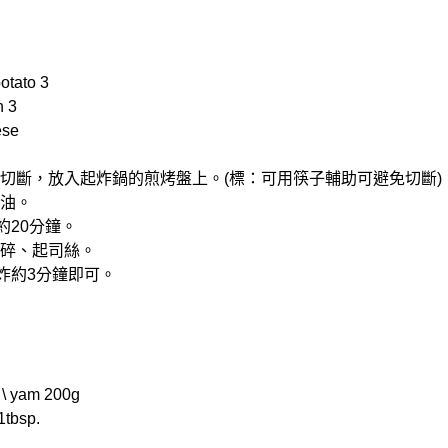
tato 3
 3
se
但不切斷，放入起炸鍋的煎烤盤上。(標：可用筷子輔助可避免切斷)
許油。
炸約20分鐘。
根碎、起司絲。
氣炸約3分鐘即可。
 yam 200g
tbsp.