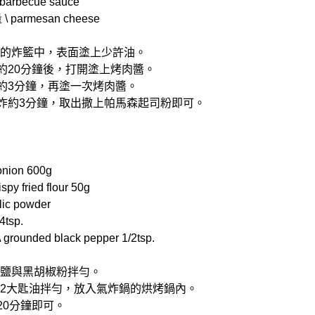
rbecue sauce
parmesan cheese
炸鍋的炸籃中，表面塗上少許油。
氣炸約20分鐘後，打開塗上烤肉醬。
氣炸約3分鐘，再塗一次烤肉醬。
℃氣炸約3分鐘，取出撒上帕馬森起司粉即可。
nion 600g
y fried flour 50g
ic powder
4tsp.
ounded black pepper 1/2tsp.
粉、鹽與黑胡椒粉拌勻。
粉與2大匙油拌勻，放入氣炸鍋的烘烤鍋內。
炸20分鐘即可。