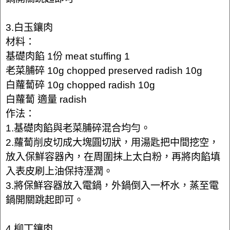
3.白玉鑲肉
材料：
基礎肉餡 1份 meat stuffing 1
老菜脯碎 10g chopped preserved radish 10g
白蘿蔔碎 10g chopped radish 10g
白蘿蔔 適量 radish
作法：
1.基礎肉餡與老菜脯碎混合均勻。
2.蘿蔔削皮切成大塊圓切狀，用湯匙把中間挖空，
放入保鮮容器內，在周圍抹上太白粉，再將肉餡填
入表皮刷上油保持溼潤。
3.將保鮮容器放入電鍋，外鍋倒入一杯水，蒸至電
鍋開關跳起即可。
4.柳丁鑲肉