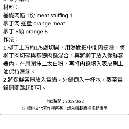
材料：
基礎肉餡 1份 meat stuffing 1
柳丁肉 適量 orange meat
柳丁 5顆 orange 5
作法：
1.柳丁上方約1/5處切開，用湯匙把中間肉挖除，將
柳丁肉切碎與基礎肉餡混合，再將柳丁放入保鮮容
器內，在周圍抹上太白粉，再將肉餡填入表皮刷上
油保持溼潤。
2.將保鮮容器放入電鍋，外鍋倒入一杯水，蒸至電
鍋開關跳起即可。
上線時間：2019/3/22
@ 楊桃文化著作權所有，請勿轉載
版權規範說明