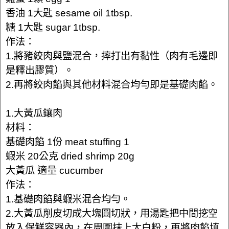
香油 1大匙 sesame oil 1tbsp.
糖 1大匙 sugar 1tbsp.
作法：
1.將豬絞肉與鹽混合，摔打出有黏性（肉有毛邊即
是釋出膠質）。
2.再將絞肉餡與其他材料混合均勻即是基礎肉餡。
1.大黃瓜鑲肉
材料：
基礎肉餡 1份 meat stuffing 1
蝦米 20公克 dried shrimp 20g
大黃瓜 適量 cucumber
作法：
1.基礎肉餡與蝦米混合均勻。
2.大黃瓜削皮切成大塊圓切狀，用湯匙把中間挖空
放入保鮮容器內，在周圍抹上太白粉，再將肉餡填