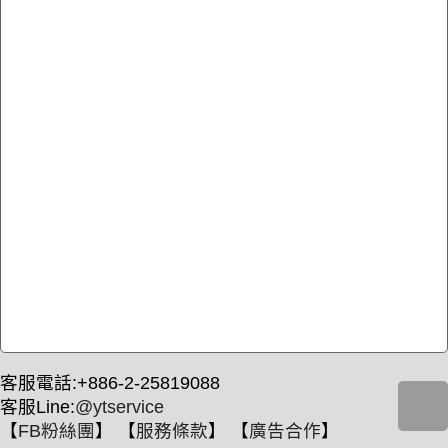
客服電話:+886-2-25819088
客服Line:
@ytservice
【
FB粉絲團
】 【
服務條款
】 【
廣告合作
】