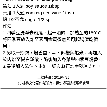
醬油 1大匙 soy sauce 1tbsp
米酒 1大匙 cooking rice wine 1tbsp
糖 1/2茶匙 sugar 1/2tsp
作法：
1.四季豆洗淨去頭尾，起一油鍋，加熱至約180°C
將四季豆放入炸至表面金黃微焦即可起鍋瀝乾備
用。
2.另取一炒鍋，爆香薑、蒜、辣椒與蝦米，再加入
絞肉炒至變白鬆散，隨後加入冬菜與四季豆煸香。
3.最後加入醬油、米酒、糖與蔥花炒至乾香即可。
上線時間：2019/4/26
@ 楊桃文化著作權所有，請勿轉載
版權規範說明