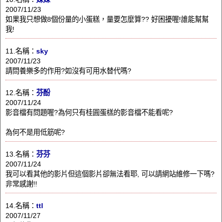
2007/11/23
如果我只想做8個份量的小蛋糕，量要怎麼算?? 好困擾喔!誰能幫幫
我!
11.名稱：
sky
2007/11/23
請問養樂多的作用?如沒有可用水替代嗎?
12.名稱：
芬酚
2007/11/24
影音檔有問題喔?為何只有桂圓蛋榚的影音檔不能看呢?
為何不是用低筋呢?
13.名稱：
芬芬
2007/11/24
我可以看其他的影片但這個影片卻無法看耶, 可以請網站維修一下嗎?
非常感謝!!
14.名稱：
ttl
2007/11/27