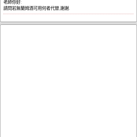
老師你好:
請問若無蘭姆酒可用何者代替,謝謝.