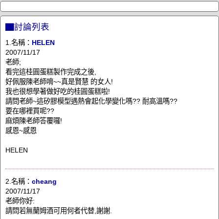
▇討論列表
1.名稱：
HELEN
2007/11/17
老師;
看完這桂圓蛋糕製作完成之後,
好佩服陳老師唷~~真是賢慧 的女人!
我也很想學著做好吃的桂圓蛋糕啦!
請問老師~這矽膠模型遇熱會起化學變化嗎?? 耐高溫嗎??
要在哪裡買呢??
麻煩陳老師答覆囉!
感恩~感恩
HELEN
2.名稱：
cheang
2007/11/17
老師你好:
請問若無蘭姆酒可用何者代替,謝謝.