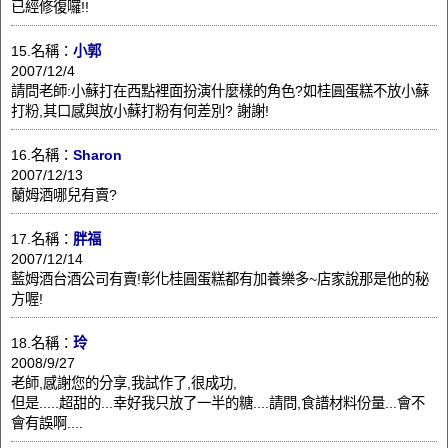
已經修復囉!!
15.名稱：
小郭
2007/12/4
請問老師:小蘇打在西點裡面扮演什麼樣的角色?如桂圓蛋糕不放小蘇
打粉,其口感與放小蘇打粉有何差別? 謝謝!
16.名稱：
Sharon
2007/12/13
蘭姆酒哪兒有賣?
17.名稱：
胖福
2007/12/14
藍姆酒台酒公司有賣!彰化桂圓蛋糕都有加養樂多~店家說那是他的秘
方喔!
18.名稱：
玲
2008/9/27
老師,感謝您的分享,我試作了,很成功,
但是.....超甜的...幸好我只放了一半的糖....請問,食譜材料份量...會不
會有誤啊....