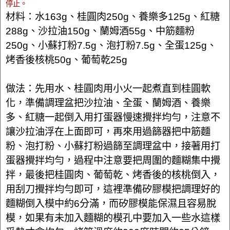
停止。
材料：水163g、桂圓肉250g、養樂多125g、紅糖
288g、沙拉油150g、蘭姆酒55g、中筋麵粉
250g、小蘇打粉7.5g、泡打粉7.5g、全蛋125g、
烤香後核桃50g、葡萄乾25g
做法：先用水、桂圓肉用小火一起煮直到桂圓軟
化，準備調理盆把沙拉油、全蛋、蘭姆酒、養樂
多、紅糖一起倒入用打蛋器慢速攪拌均勻，注意不
讓沙拉油浮在上面即可，再來用過篩器把中筋麵
粉、泡打粉、小蘇打粉過篩至調理盆中，接著用打
蛋器攪拌均勻，過程中注意要把周圍的麵糊集中攪
拌，最後把桂圓肉、葡萄乾、烤香後的核桃倒入，
用刮刀攪拌均勻即可，這裡準備矽膠模把調理好的
麵糊倒入模中約6分滿，而矽膠模能保濕且容易脫
模，如果有未加入麵糊的模孔中要加入一些水這樣