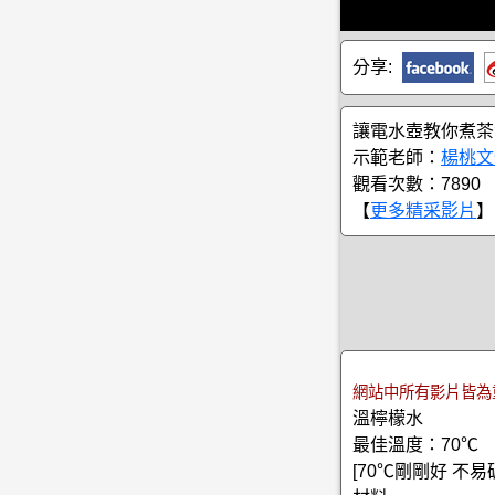
分享:
讓電水壺教你煮茶
示範老師：
楊桃文
觀看次數：7890
【
更多精采影片
】
網站中所有影片皆為
溫檸檬水
最佳溫度：70℃
[70℃剛剛好 不易