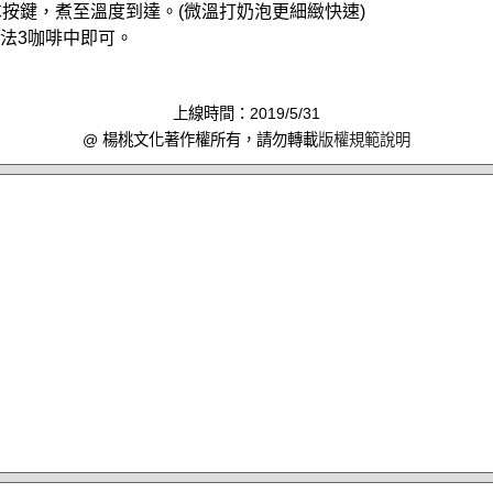
0℃按鍵，煮至溫度到達。(微溫打奶泡更細緻快速)
作法3咖啡中即可。
上線時間：2019/5/31
@ 楊桃文化著作權所有，請勿轉載
版權規範說明