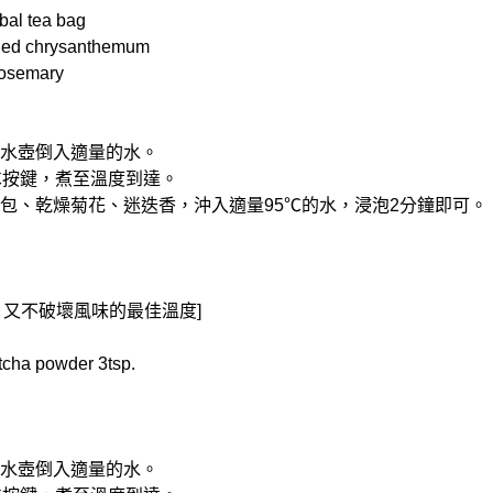
al tea bag
d chrysanthemum
semary
控電水壺倒入適量的水。
5℃按鍵，煮至溫度到達。
草茶包、乾燥菊花、迷迭香，沖入適量95℃的水，浸泡2分鐘即可。
，又不破壞風味的最佳溫度]
ha powder 3tsp.
控電水壺倒入適量的水。