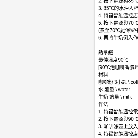
2. 按下電源與8
3. 85℃的水沖
4. 特福智能溫
5. 按下電源與7
(煮至70℃能保
6. 再將牛奶倒入
熱拿鐵
最佳溫度90℃
[90℃泡咖啡香氣
材料
咖啡粉 3小匙 \ coffe
水 適量 \ water
牛奶 適量 \ milk
作法
1. 特福智能溫
2. 按下電源與9
3. 咖啡濾壺上放
4. 特福智能溫