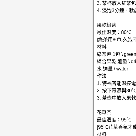
3. 茶杯放入紅茶
4. 浸泡3分鐘，
果乾綠茶
最佳溫度：80℃
[綠茶用80℃久泡不
材料
綠茶包 1包 \ green 
綜合果乾 適量 \ dried
水 適量 \ water
作法
1. 特福智能溫
2. 按下電源與8
3. 茶壺中放入
花草茶
最佳溫度：95℃
[95℃花草香氣才
材料