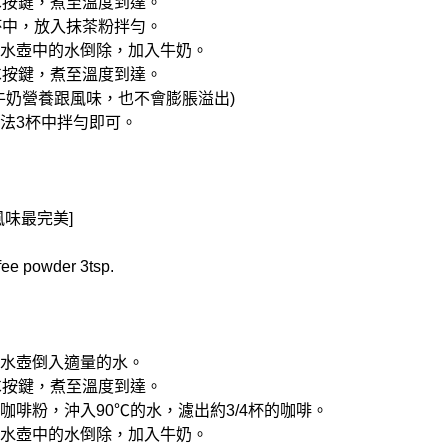
5℃按鍵，煮至溫度到達。
入杯中，放入抹茶粉拌勻。
控店水壺中的水倒除，加入牛奶。
0℃按鍵，煮至溫度到達。
留牛奶營養跟風味，也不會膨脹溢出)
作法3杯中拌勻即可。
風味最完美]
e powder 3tsp.
控電水壺倒入適量的水。
0℃按鍵，煮至溫度到達。
入咖啡粉，沖入90℃的水，濾出約3/4杯的咖啡。
控店水壺中的水倒除，加入牛奶。