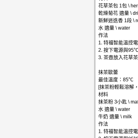
花草茶包 1包 \ herb
乾燥菊花 適量 \ drie
新鮮迷迭香 1段 \ ro
水 適量 \ water
作法
1. 特福智能溫
2. 按下電源與9
3. 茶壺放入花
抹茶歐蕾
最佳溫度：85℃
[抹茶粉輕鬆溶解
材料
抹茶粉 3小匙 \ matc
水 適量 \ water
牛奶 適量 \ milk
作法
1. 特福智能溫