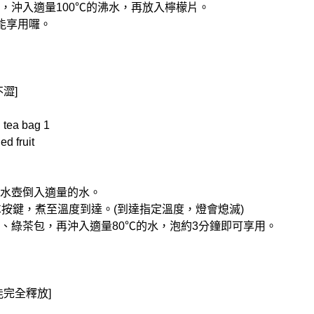
包，沖入適量100℃的沸水，再放入檸檬片。
就能享用囉。
澀]
tea bag 1
 fruit
控電水壺倒入適量的水。
0℃按鍵，煮至溫度到達。(到達指定溫度，燈會熄滅)
果乾、綠茶包，再沖入適量80℃的水，泡約3分鐘即可享用。
能完全釋放]