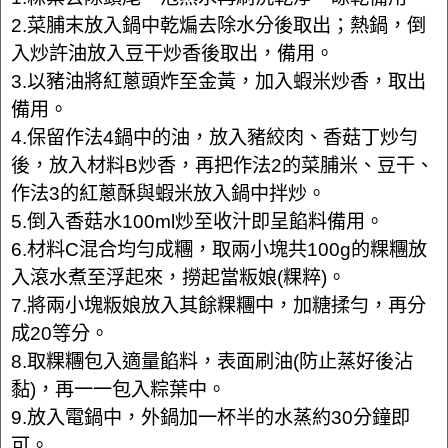
2.菜脯末放入鍋中乾煸去除水分後取出；熱鍋，倒
入炒許油放入豆干炒香後取出，備用。
3.以豬油將紅蔥頭炸至金黃，加入蝦米炒香，取出
備用。
4.保留作法4鍋中的油，放入豬絞肉、香菇丁炒勻
後，放入材料B炒香，再把作法2的菜脯米、豆干、
作法3的紅蔥酥與蝦米放入鍋中拌炒。
5.倒入香菇水100ml炒至收汁即呈餡料備用。
6.材料C混合均勻成糰，取兩小塊共100g的粿糰放
入滾水煮至浮起來，撈起當粄娘(粿粹)。
7.將兩小塊粄娘放入其餘粿糰中，加糖揉勻，再分
成20等分。
8.取粿糰包入適量餡料，表面刷油(防止蒸好後沾
黏)，再一一包入粽葉中。
9.放入電鍋中，外鍋加一杯半的水蒸約30分鐘即
可。