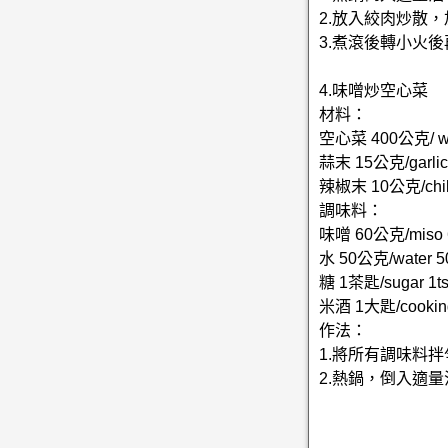
2.放入絞肉炒散
3.煮滾後轉小火後
4.味噌炒空心菜
材料：
空心菜 400公克/ wat
蒜末 15公克/garlic
辣椒末 10公克/chil
調味料：
味噌 60公克/miso 
水 50公克/water 5
糖 1茶匙/sugar 1ts
米酒 1大匙/cooking 
作法：
1.將所有調味料
2.熱鍋，倒入適