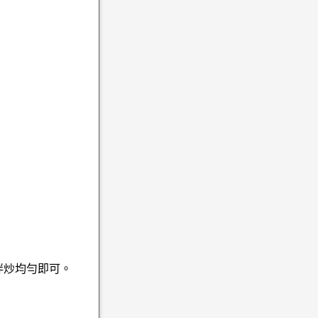
拌炒均勻即可。