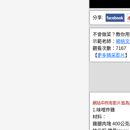
分享:
不會做菜？教你用
示範老師：
楊桃文
觀看次數：7167
【
更多精采影片
】
網站中所有影片皆為
1.味噌炸雞
材料：
雞腿肉塊 400公克/ ch