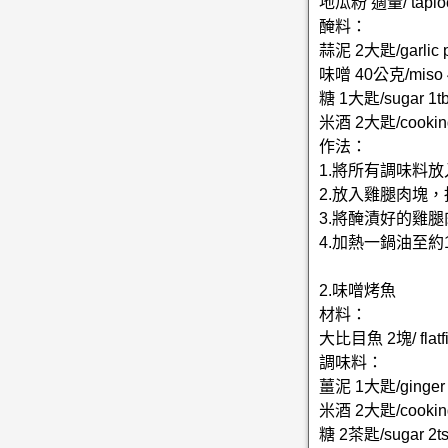
地瓜粉 適量/ tapioc
醃料：
蒜泥 2大匙/garlic p
味噌 40公克/miso 
糖 1大匙/sugar 1tb
米酒 2大匙/cooking 
作法：
1.將所有調味料
2.放入雞腿肉塊
3.將醃漬好的雞
4.加熱一鍋油至
2.味噌烤魚
材料：
大比目魚 2塊/ flatfi
調味料：
薑泥 1大匙/ginger p
米酒 2大匙/cooking 
糖 2茶匙/sugar 2ts