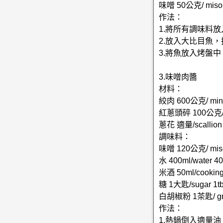
味噌 50公克/ miso
作法：
1.將所有調味料
2.放入大比目魚
3.將魚放入烤盤
3.味噌肉醬
材料：
絞肉 600公克/ minc
紅蔥頭碎 100公克/ s
蔥花 適量/scallion
調味料：
味噌 120公克/ mis
水 400ml/water 4
米酒 50ml/cooking 
糖 1大匙/sugar 1tb
白胡椒粉 1茶匙/ grou
作法：
1.熱鍋倒入適量