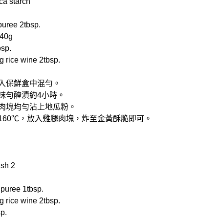
a starch
uree 2tbsp.
40g
sp.
rice wine 2tbsp.
放入保鮮盒中混勻。
，抹勻醃漬約4小時。
腿肉塊均勻沾上地瓜粉。
約160℃，放入雞腿肉塊，炸至金黃酥脆即可。
sh 2
uree 1tbsp.
rice wine 2tbsp.
p.