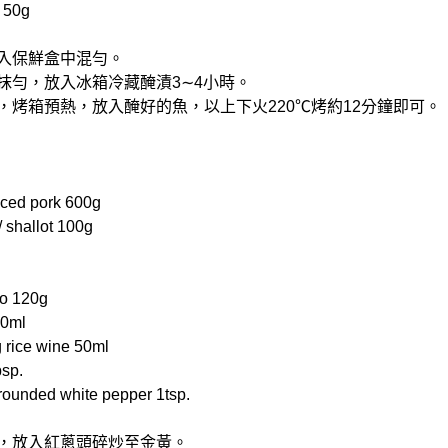
 50g
放入保鮮盒中混勻。
，抹勻，放入冰箱冷藏醃漬3∼4小時。
中，烤箱預熱，放入醃好的魚，以上下火220℃烤約12分鐘即可。
ed pork 600g
hallot 100g
o 120g
00ml
rice wine 50ml
sp.
nded white pepper 1tsp.
油，放入紅蔥頭碎炒至金黃。