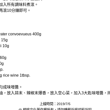
，加入所有調味料煮滾。
再滾10分鐘即可。
er convoevueus 400g
 15g
i 10g
60g
0g
p.
rice wine 1tbsp.
拌勻成味噌醬。
量油，放入蒜末、辣椒末爆香，放入空心菜，加入3大匙味噌醬，
上線時間：2019/7/5
@ 楊桃文化著作權所有，請勿轉載
版權規範說明