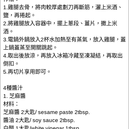
1.雞腿去骨，將肉較厚處劃刀再斷筋，灑上米酒、
鹽，再捲起。
2.將雞腿放入容器中，擺上蔥段、薑片，撒上米
酒。
3.電鍋外鍋放入2杯水加熱至有蒸氣，放入雞腿，蓋
上鍋蓋蒸至開關跳起。
4.取出後放涼，再放入冰箱冷藏至凍凝結，再取出
倒扣。
5.再切片享用即可。
4種醬汁
1. 芝麻醬
材料：
芝麻醬 2大匙/ sesame paste 2tbsp.
醬油 2大匙/ soy sauce 2tbsp.
白醋 1大匙/white vinegar 1tbsp.