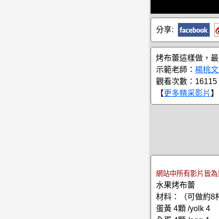
分享:
烤布蕾這樣做，最
示範老師：
楊桃文
觀看次數：16115
【
更多精采影片
】
網站中所有影片皆為
水果烤布蕾
材料：（可做約8杯/
蛋黃 4顆 /yolk 4