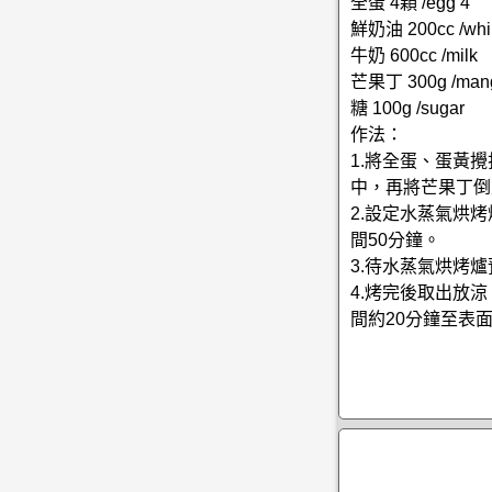
全蛋 4顆 /egg 4
鮮奶油 200cc /whi
牛奶 600cc /milk
芒果丁 300g /mang
糖 100g /sugar
作法：
1.將全蛋、蛋黃
中，再將芒果丁倒
2.設定水蒸氣烘
間50分鐘。
3.待水蒸氣烘烤
4.烤完後取出放
間約20分鐘至表