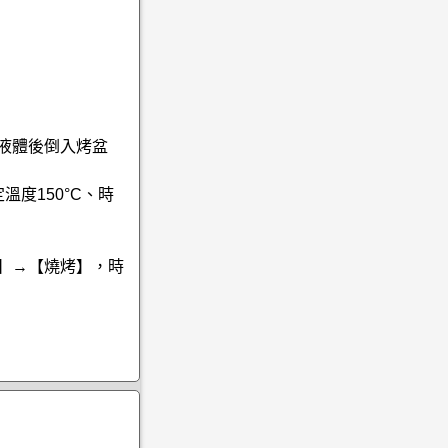
液體後倒入烤盆
度150°C、時
】→【燒烤】，時