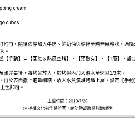
pping cream
o cubes
攪打均勻，隨後依序加入牛奶、鮮奶油與糖拌至糖無顆粒狀，過篩
入。
烤爐【手動】→【蒸氣＆熱風空烤】、【預熱有】、【1層】，設定溫
爐預熱完畢後，將烤盆放入，於烤盤內加入溫水至烤盆1/3處。
涼，再於表面撒上適量細糖，放入水蒸氣烘烤爐上層，設定【手動
面上色即可。
上線時間：2019/7/26
@ 楊桃文化著作權所有，請勿轉載
版權規範說明