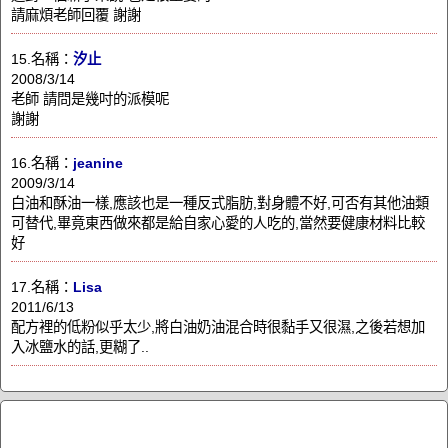
請麻煩老師回覆 謝謝
15.名稱：
汐止
2008/3/14
老師 請問是幾吋的派模呢
謝謝
16.名稱：
jeanine
2009/3/14
白油和酥油一樣,應該也是一種反式脂肪,對身體不好,可否有其他油類
可替代,畢竟東西做來都是給自家心愛的人吃的,當然要健康材料比較
好
17.名稱：
Lisa
2011/6/13
配方裡的低粉似乎太少,將白油奶油混合時很黏手又很濕,之後若想加
入冰鹽水的話,更糊了..