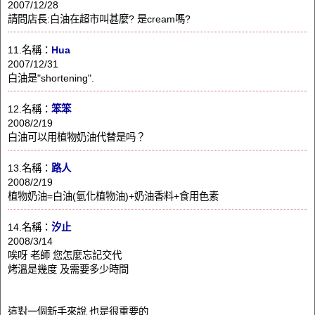
2007/12/28
請問店長:白油在超市叫甚麼? 是cream嗎?
11.名稱：
Hua
2007/12/31
白油是"shortening".
12.名稱：
笨笨
2008/2/19
白油可以用植物奶油代替是吗？
13.名稱：
路人
2008/2/19
植物奶油=白油(氫化植物油)+奶油香料+食用色素
14.名稱：
汐止
2008/3/14
唉呀 老師 您怎麼忘記交代
烤溫是幾度 及需要多少時間
這對一個新手來說 也是很重要的