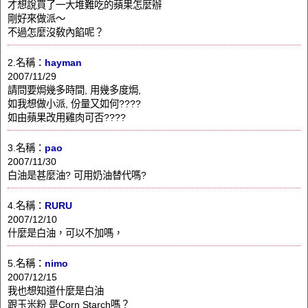
才想說買了一大堆難吃的蘋果怎麼辦
剛好來做派～
不過怎麼沒敎內餡呢？
2.名稱：
hayman
2007/11/29
請問要焗幾多時間, 用幾多度焗,
如我想做小派, 份量又如何????
如由蘋果改用雞肉可否????
3.名稱：
pao
2007/11/30
白油是甚麼油? 可用奶油替代嗎?
4.名稱：
RURU
2007/12/10
什麼是白油，可以不加嗎，
5.名稱：
nimo
2007/12/15
我也想知道什麼是白油
跟玉米粉 是Corn Starch嗎？