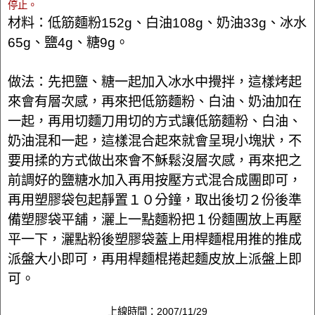
停止。
材料：低筋麵粉152g、白油108g、奶油33g、冰水
65g、鹽4g、糖9g。
做法：先把鹽、糖一起加入冰水中攪拌，這樣烤起
來會有層次感，再來把低筋麵粉、白油、奶油加在
一起，再用切麵刀用切的方式讓低筋麵粉、白油、
奶油混和一起，這樣混合起來就會呈現小塊狀，不
要用揉的方式做出來會不穌鬆沒層次感，再來把之
前調好的鹽糖水加入再用按壓方式混合成團即可，
再用塑膠袋包起靜置１０分鐘，取出後切２份後準
備塑膠袋平舖，灑上一點麵粉把１份麵團放上再壓
平一下，灑點粉後塑膠袋蓋上用桿麵棍用推的推成
派盤大小即可，再用桿麵棍捲起麵皮放上派盤上即
可。
上線時間：2007/11/29