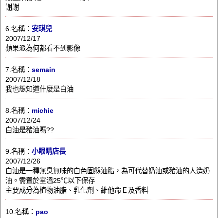
謝謝
6.名稱：
安琪兒
2007/12/17
蘋果派為何都看不到影像
7.名稱：
semain
2007/12/18
我也想知道什麼是白油
8.名稱：
michie
2007/12/24
白油是豬油嗎??
9.名稱：
小眼睛店長
2007/12/26
白油是一種無臭無味的白色固態油脂，為可代替奶油或豬油的人造奶
油。需置於室溫25℃以下保存
主要成分為植物油脂、乳化劑、維他命Ｅ及香料
10.名稱：
pao