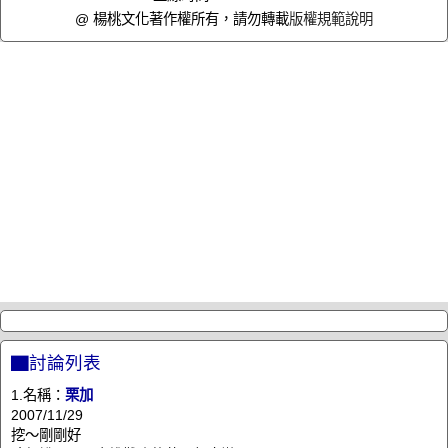
@ 楊桃文化著作權所有，請勿轉載
版權規範說明
▇討論列表
1.名稱：
栗加
2007/11/29
挖～剛剛好