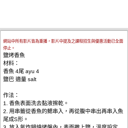
網站中所有影片皆為重播，影片中提及之課程招生與優惠活動已全面
停止。
鹽烤香魚
材料：
香魚 4尾 ayu 4
鹽巴 適量 salt
作法：
1. 香魚表面洗去黏液擦乾。
2. 用串籤從香魚的鰓串入，再從腹中串出再串入魚
尾成S形。
3. 放入氣炸鍋燒烤盤內，表面撒上鹽，溫度設定