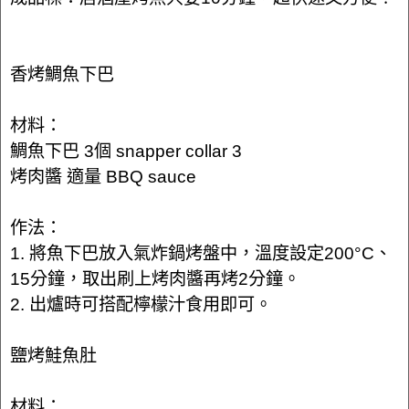
香烤鯛魚下巴
材料：
鯛魚下巴 3個 snapper collar 3
烤肉醬 適量 BBQ sauce
作法：
1. 將魚下巴放入氣炸鍋烤盤中，溫度設定200°C、
15分鐘，取出刷上烤肉醬再烤2分鐘。
2. 出爐時可搭配檸檬汁食用即可。
鹽烤鮭魚肚
材料：