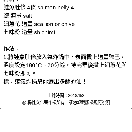
鮭魚肚條 4條 salmon belly 4
鹽 適量 salt
細蔥花 適量 scallion or chive
七味粉 適量 shichimi
作法：
1.將鮭魚肚條放入氣炸鍋中，表面撒上適量鹽巴，
溫度設定180°C、20分鐘，待完畢後撒上細蔥花與
七味粉即可。
標：讓氣炸鍋幫你瀝出多餘的油！
上線時間：2019/8/2
@ 楊桃文化著作權所有，請勿轉載
版權規範說明