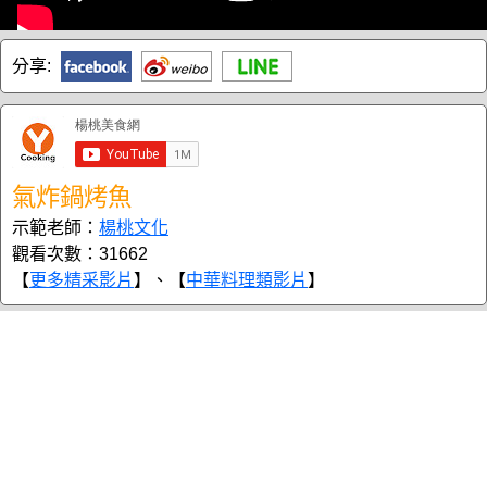
分享:
氣炸鍋烤魚
示範老師：
楊桃文化
觀看次數：31662
【
更多精采影片
】、【
中華料理類影片
】