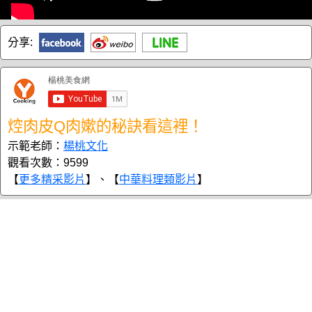
分享:
焢肉皮Q肉嫰的秘訣看這裡！
示範老師：
楊桃文化
觀看次數：9599
【
更多精采影片
】、【
中華料理類影片
】