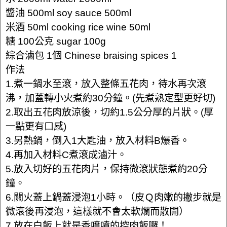
醬油 500ml soy sauce 500ml
米酒 50ml cooking rice wine 50ml
糖 100公克 sugar 100g
綜合滷包 1個 Chinese braising spices 1
作法
1.煮一鍋水至滾，放入整條五花肉，待水再次滾
沸，加蓋轉小火煮約30分鐘。(先煮熟定型更好切)
2.取出五花肉放涼後，切約1.5公分厚的片狀。(厚
一點更有口感)
3.另熱鍋，倒入1大匙油，放入材料B爆香。
4.再加入材料C煮滾成滷汁。
5.放入切好的五花肉片，保持微滾狀態煮約20分
鐘。
6.關火蓋上鍋蓋浸泡1小時。（皮Ｑ肉嫩的撇步就是
微滾後再浸泡，這樣就不會太軟爛而散開）
7.放在白飯上就是香噴噴的控肉飯囉！