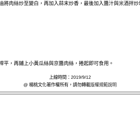
量油將肉絲炒至變白，再加入蒜末炒香，最後加入醬汁與米酒拌炒
微桿平，再鋪上小黃瓜絲與京醬肉絲，捲起即可食用。
上線時間：2019/9/12
@ 楊桃文化著作權所有，請勿轉載
版權規範說明