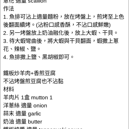
蔥花 適量 scallion
作法
1. 魚排可沾上適量麵粉，放在烤盤上，煎烤至上色
後翻面續烤。(沾粉口感香酥，不沾口感鮮嫩)
2. 另一烤盤放上奶油融化後，放上大蝦、干貝。
3. 待大蝦彎曲後，將大蝦與干貝翻面，蝦撒上蔥
花、辣椒、鹽。
4. 魚排撒上鹽、黑胡椒即可。
鐵板炒羊肉+香煎豆腐
不沾烤盤煎豆腐也不沾黏
材料
羊肉片 1盒 mutton 1
洋蔥絲 適量 onion
蒜末 適量 garlic
奶油 適量 butter