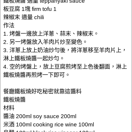
鐵板燒醬 適量 teppanyaki sauce
板豆腐 1塊 firm tofu 1
辣椒末 適量 chili
作法
1. 烤盤一邊放上洋蔥、蒜末、辣椒末。
2. 另一烤盤放入羊肉片炒至變色。
3. 洋蔥上放上奶油炒勻後，將洋蔥移至羊肉片上，
淋上鐵板燒醬一起炒勻。
4. 空的烤盤上，放上豆腐煎烤至上色後翻面，淋上
鐵板燒醬再煎烤一下即可。
餐廳鐵板燒好吃秘密就靠這醬料
鐵板燒醬
材料
醬油 200ml soy sauce 200ml
米酒 100ml cooking rice wine 100ml