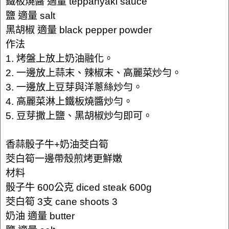
鐵板燒醬 適量 teppanyaki sauce
鹽 適量 salt
黑胡椒 適量 black pepper powder
作法
1. 烤盤上放上奶油融化。
2. 一邊放上蒜末、辣椒末、高麗菜炒勻。
3. 一邊放上豆芽與洋蔥絲炒勻。
4. 高麗菜淋上鐵板燒醬炒勻。
5. 豆芽撒上鹽、黑胡椒炒勻即可。
香蒜骰子牛+奶油茭白筍
茭白筍一邊帶殼煎烤更鮮嫩
材料
骰子牛 600公克 diced steak 600g
茭白筍 3支 cane shoots 3
奶油 適量 butter