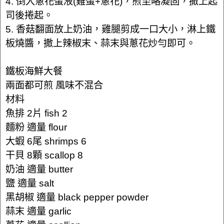
4. 倒入蔥花蛋液(雞蛋+蔥花)，煎至略凝固，撒上起
司後捲起。
5. 香菇翻面放上奶油，雞腿剪成一口大小，淋上鐵
板燒醬，撒上辣椒末、蒜末與蔥花炒勻即可。
鐵板海鮮大餐
兩面都可煎 風味不混合
材料
魚排 2片 fish 2
麵粉 適量 flour
大蝦 6尾 shrimps 6
干貝 8顆 scallop 8
奶油 適量 butter
鹽 適量 salt
黑胡椒 適量 black pepper powder
蒜末 適量 garlic