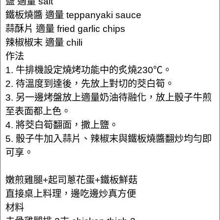
鹽 適量 salt
鐵板燒醬 適量 teppanyaki sauce
蒜酥片 適量 fried garlic chips
辣椒椒末 適量 chili
作法
1. 牛排機設定燒烤功能中的炙燒230℃。
2. 待溫度到達後，先放上對切的茭白筍。
3. 另一邊烤盤放上適量奶油待融化，放上骰子牛煎
至表面都上色。
4. 將茭白筍翻面，撒上鹽。
5. 骰子牛加入蒜片、辣椒末與鐵板燒醬翻炒均勻即
可享。
嫩煎雞腿+起司蔥花蛋+鐵板鮮菇
直接桌上料理，邊吃邊炒真方便
材料