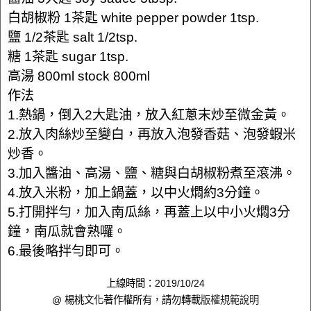
白胡椒粉 1茶匙 white pepper powder 1tsp.
鹽 1/2茶匙 salt 1/2tsp.
糖 1茶匙 sugar 1tsp.
高湯 800ml stock 800ml
作法
1.熱鍋，倒入2大匙油，放入紅蔥末炒至微金黃。
2.放入肉絲炒至變白，再放入泡發香菇、泡發蝦米
炒香。
3.加入醬油、高湯、鹽、糖與白胡椒粉煮至滾沸。
4.放入米粉，加上鍋蓋，以中火燜約3分鐘。
5.打開拌勻，加入南瓜絲，再蓋上以中小火燜3分
鐘，南瓜就會熟囉。
6.最後略拌勻即可。
上線時間：2019/10/24
@ 楊桃文化著作權所有，請勿轉載
版權規範說明