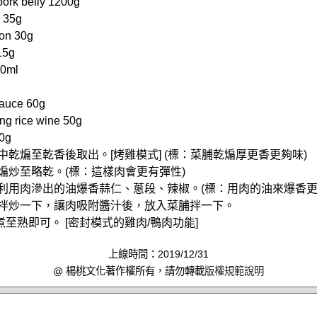
k belly 1200g
 35g
on 30g
15g
00ml
uce 60g
 rice wine 50g
0g
中乾煸至乾香後取出。[烤雞模式] (標：菜脯乾煸厚更香更夠味)
，煸炒至略乾。(標：這樣肉會更有彈性)
，利用肉滲出的油爆香蒜仁、蔥段、辣椒。(標：用肉的油來爆香更
料拌炒一下，讓肉吸附醬汁後，放入菜脯拌一下。
燜煮至熟即可。 [密封模式的雞肉/鴨肉功能]
上線時間：2019/12/31
@ 楊桃文化著作權所有，請勿轉載
版權規範說明