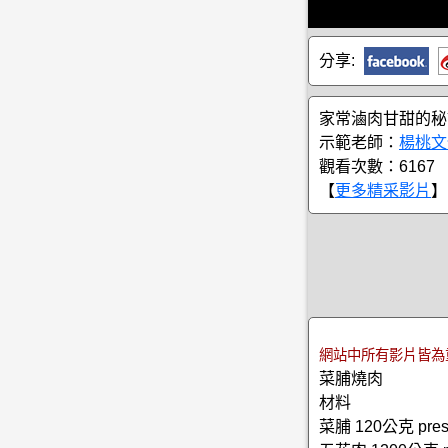
分享:
家常滷肉甘甜的秘
示範老師：
楊桃文
觀看次數：6167
【
更多精采影片
】
網站中所有影片皆為
菜脯燒肉
材料
菜脯 120公克 preser