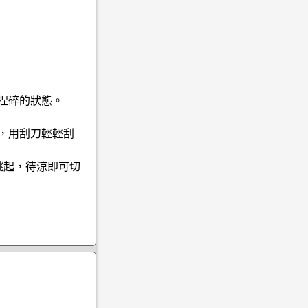
捏碎的狀態。
，用刮刀輕輕刮
跳起，待涼即可切