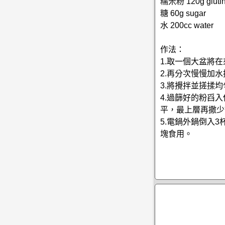
糯米粉 120g glutino
糖 60g sugar
水 200cc water
作法：
1.取一個大盆將
2.再分次慢慢加
3.將攪拌並搓揉
4.過篩好的粉舀
平，最上層再撒少
5.電鍋外鍋倒入
塊食用。