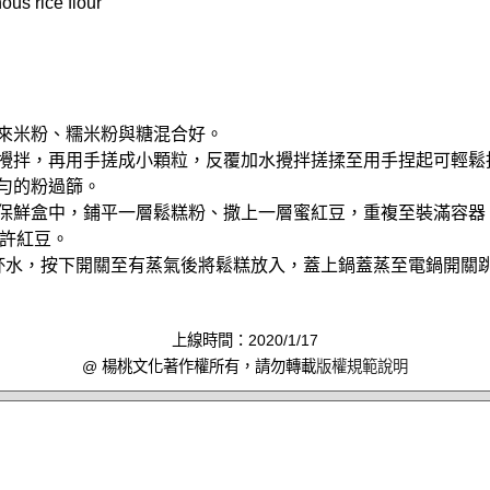
us rice flour
在來米粉、糯米粉與糖混合好。
水攪拌，再用手搓成小顆粒，反覆加水攪拌搓揉至用手捏起可輕鬆
均勻的粉過篩。
入保鮮盒中，鋪平一層鬆糕粉、撒上一層蜜紅豆，重複至裝滿容器
許紅豆。
3杯水，按下開關至有蒸氣後將鬆糕放入，蓋上鍋蓋蒸至電鍋開關
上線時間：2020/1/17
@ 楊桃文化著作權所有，請勿轉載
版權規範說明