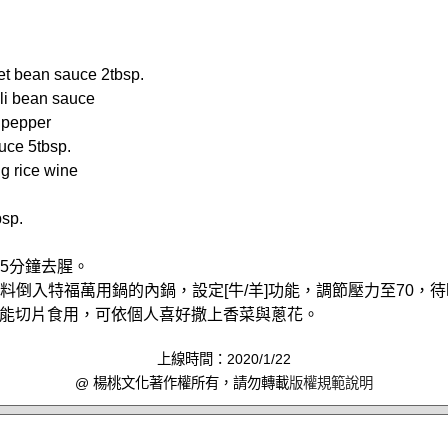
bean sauce 2tbsp.
i bean sauce
pepper
ce 5tbsp.
 rice wine
sp.
燙5分鐘去腥。
的材料倒入特福萬用鍋的內鍋，設定[牛/羊]功能，調節壓力至70，
能切片食用，可依個人喜好撒上香菜與蔥花。
上線時間：2020/1/22
@ 楊桃文化著作權所有，請勿轉載
版權規範說明