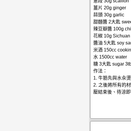
蔥段 30g scallion
薑片 20g ginger
蒜頭 30g garlic
甜麵醬 2大匙 sweet 
辣豆瓣醬 100g chil
花椒 10g Sichuan 
醬油 5大匙 soy sau
米酒 150cc cooking
水 1500cc water
糖 3大匙 sugar 3tb
作法：
1. 牛筋先與水汆
2. 之後將所有
壓結束後、待涼即