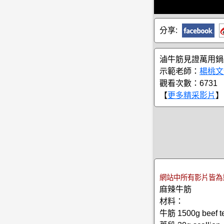
分享:
滷牛筋見證萬用鍋
示範老師：
楊桃文
觀看次數：6731
【
更多精采影片
】
網站中所有影片皆為
麻辣牛筋
材料：
牛筋 1500g beef t