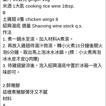
米酒 1大匙 cooking rice wine 1tbsp.
B
土雞翅 8隻 chicken wings 8
紹興湯底 適量 Shaoxing wine stock q.s.
作法
1. 煮一鍋水至滾，加入材料A煮滾。
2. 再放入雞翅待湯汁微滾，轉小火煮15分鐘後關火
泡5分鐘，取出馬上泡冰水冰鎮。(標：小火煮再泡
冰水皮才皮Q肉嫩)
3. 待雞翅變涼後，泡入紹興湯底中置於冰箱一夜入
味即可。
2.醉豬腳
這樣煮豬腳彈牙又不膩
材料
A