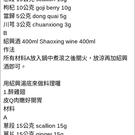
枸杞 10公克 goji berry 10g
當歸 5公克 dong quai 5g
川芎 3公克 chuanxiong 3g
B
紹興酒 400ml Shaoxing wine 400ml
作法
所有材料A放入鍋中煮滾之後關火，放涼再加紹興
酒即可。
用紹興湯底來做料理囉
1.醉雞翅
皮Q肉嫩好開胃
材料
A
蔥段 15公克 scallion 15g
薑片 15公克 ginger 15g