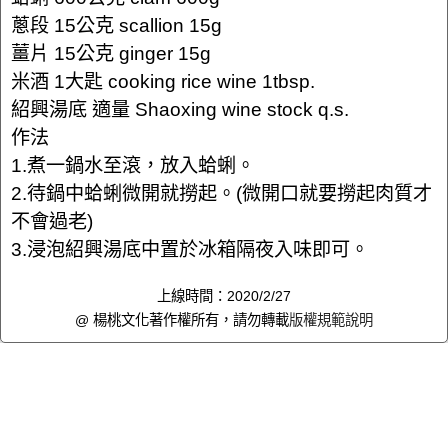
蔥段 15公克 scallion 15g
薑片 15公克 ginger 15g
米酒 1大匙 cooking rice wine 1tbsp.
紹興湯底 適量 Shaoxing wine stock q.s.
作法
1.煮一鍋水至滾，放入蛤蜊。
2.待鍋中蛤蜊微開就撈起。(微開口就要撈起肉質才
不會過老)
3.浸泡紹興湯底中置於冰箱隔夜入味即可。
上線時間：2020/2/27
@ 楊桃文化著作權所有，請勿轉載
版權規範說明