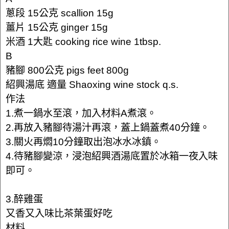
蔥段 15公克 scallion 15g
薑片 15公克 ginger 15g
米酒 1大匙 cooking rice wine 1tbsp.
B
豬腳 800公克 pigs feet 800g
紹興湯底 適量 Shaoxing wine stock q.s.
作法
1.煮一鍋水至滾，加入材料A煮滾。
2.再放入豬腳待湯汁再滾，蓋上鍋蓋煮40分鐘。
3.關火再燜10分鐘取出泡冰水冰鎮。
4.待豬腳變涼，浸泡紹興酒湯底置於冰箱一夜入味
即可。
3.醉雞蛋
又香又入味比茶葉蛋好吃
材料