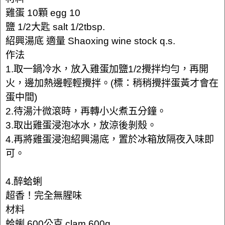
雞蛋 10顆 egg 10
鹽 1/2大匙 salt 1/2tbsp.
紹興湯底 適量 Shaoxing wine stock q.s.
作法
1.取一鍋冷水，放入雞蛋加鹽1/2攪拌均勻，再開
火，邊加熱邊輕輕攪拌。(標：稍稍攪拌蛋黃才會在
蛋中間)
2.待湯汁微滾時，再轉小火煮五分鐘。
3.取出雞蛋浸泡冰水，放涼後剝殼。
4.再將雞蛋浸泡紹興湯底，置於冰箱放隔夜入味即
可。
4.醉蛤蜊
超香！完全無腥味
材料
蛤蜊 600公克 clam 600g