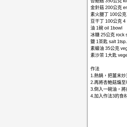
杏鮑菇 350公克 king
金針菇 200公克 eno
素火腿丁 100公克 ve
豆干丁 100公克 4
油 1碗 oil 1bowl
冰糖 25公克 rock s
鹽 1茶匙 salt 1tsp.
素蠔油 35公克 vegeta
素沙茶 1大匙 vegetar
作法
1.熱鍋，把薑末
2.再將杏鮑菇煸
3.倒入一碗油，
4.加入作法3的