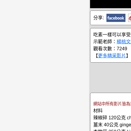
分享:
吃素一樣可以享受
示範老師：
楊桃文
觀看次數：7249
【
更多精采影片
】
網站中所有影片皆為
材料
辣椒碎 120公克 chil
薑末 40公克 ginge