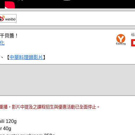
干貝醬！
化
、【
中華料理類影片
】
重播，影片中提及之課程招生與優惠活動已全面停止。
i 120g
r 40g