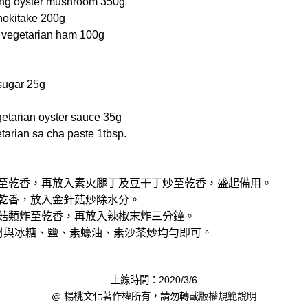
 oyster mushroom 350g
kitake 200g
getarian ham 100g
ugar 25g
rian oyster sauce 35g
ian sa cha paste 1tbsp.
炒至乾香，再放入素火腿丁及豆干丁炒至乾香，盛起備用。
至乾香，放入金針菇炒除水分。
將菇類炸至乾香，再放入辣椒末炸三分鐘。
食材與冰糖、鹽、素蠔油、素沙茶炒均勻即可。
上線時間：2020/3/6
@ 楊桃文化著作權所有，請勿轉載
版權規範說明