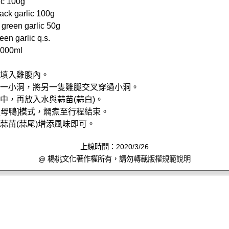
c 100g
k garlic 100g
een garlic 50g
 garlic q.s.
1000ml
頭填入雞腹內。
上剪一小洞，將另一隻雞腿交叉穿過小洞。
鍋中，再放入水與蒜苗(蒜白)。
鴨-薑母鴨]模式，燜煮至行程結束。
些蒜苗(蒜尾)增添風味即可。
上線時間：2020/3/26
@ 楊桃文化著作權所有，請勿轉載
版權規範說明