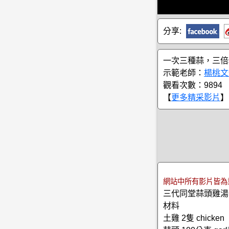
分享:
一次三種蒜，三倍
示範老師：
楊桃文
觀看次數：9894
【
更多精采影片
】
網站中所有影片皆為
三代同堂蒜頭雞湯
材料
土雞 2隻 chicken