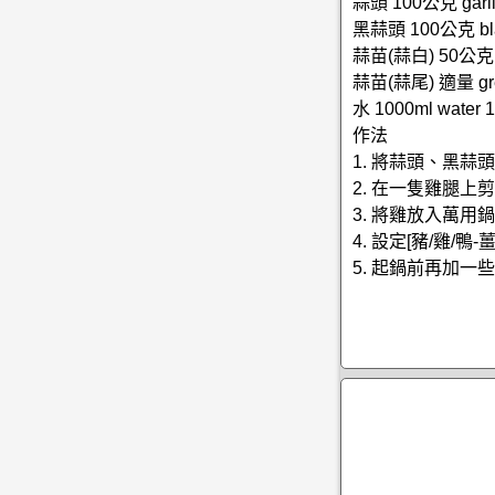
蒜頭 100公克 garli
黑蒜頭 100公克 blac
蒜苗(蒜白) 50公克 gr
蒜苗(蒜尾) 適量 green
水 1000ml water 
作法
1. 將蒜頭、黑蒜
2. 在一隻雞腿
3. 將雞放入萬用
4. 設定[豬/雞/
5. 起鍋前再加一