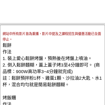
網站中所有影片皆為重播，影片中提及之課程招生與優惠活動已全面
停止。
鬆餅
作法
1. 裝上愛心鬆餅烤盤，預熱後在烤盤上噴油。
2. 倒入鬆餅麵糊，蓋上蓋子烤3至4分鐘即可。 (商
品標：900W高功率3~4分鐘就完成)
註：鬆餅預拌粉1杯、雞蛋1顆、沙拉油2大匙、水1
杯，混合均勻就是簡易鬆餅麵糊。
烤飯糰
作法