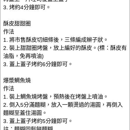
3. 烤約4分鐘即可。
酥皮甜甜圈
作法
1. 將市售酥皮切細條後，三條編成辮子狀。
2. 裝上甜甜圈烤盤，放上編好的酥皮。(標：酥皮有
油脂，免再噴油)
3. 蓋上蓋子烤約6分鐘即可。
爆漿鯛魚燒
作法
1. 裝上鯛魚燒烤盤，預熱後在烤盤上噴油。
2. 倒入5分滿麵糊，放入一顆燙過的湯圓，再倒入
麵糊至蓋住湯圓。
3. 蓋上蓋子烤約5分鐘即可。
註：麵糊同鬆餅麵糊